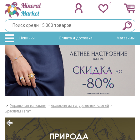
0
Новинки
Оплата и доставка
Магазины
>
Украшения из камня
>
Браслеты из натуральных камней
>
Браслеты Гагат