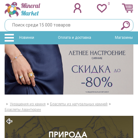
0
Новинки
Оплата и доставка
Магазины
>
Украшения из камня
>
Браслеты из натуральных камней
>
Браслеты Авантюрин