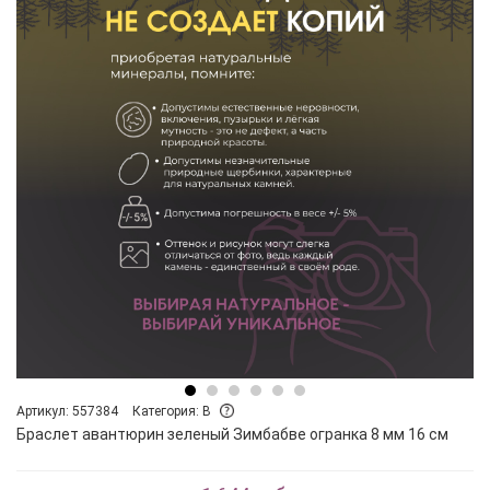
Артикул: 557384
Категория: B
Браслет авантюрин зеленый Зимбабве огранка 8 мм 16 см