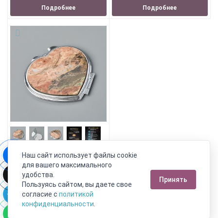
Подробнее
Подробнее
Наш сайт использует файлы cookie
Зеркало яшма уральская
для вашего максимального
Россия 7х6,5 см
удобства.
Принять
Пользуясь сайтом, вы даете свое
5 890 руб.
3 239 руб.
согласие с
политикой
конфиденциальности
.
В корзину!