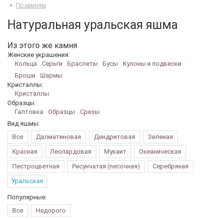
>
По камням
Натуральная уральская яшма
Из этого же камня
Женские украшения:
Кольца
Серьги
Браслеты
Бусы
Кулоны и подвески
Броши
Шармы
Кристаллы:
Кристаллы
Образцы:
Галтовка
Образцы
Срезы
Вид яшмы:
Все
Далматиновая
Дендритовая
Зеленая
Красная
Леопардовая
Мукаит
Океаническая
Пестроцветная
Рисунчатая (песочная)
Серебряная
Уральская
Популярные:
Все
Недорого