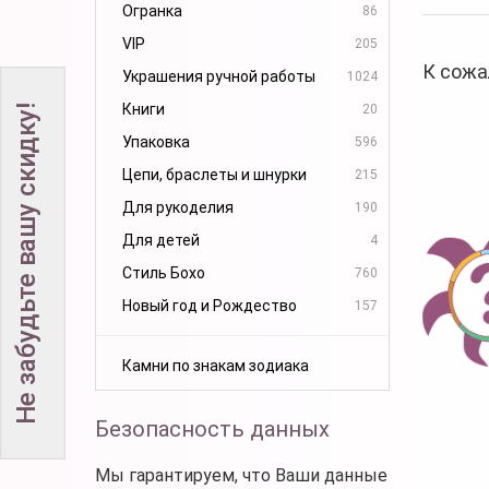
Огранка
86
VIP
205
К сожа
Украшения ручной работы
1024
Книги
20
Не забудьте вашу скидку!
Упаковка
596
Цепи, браслеты и шнурки
215
Для рукоделия
190
Для детей
4
Стиль Бохо
760
Новый год и Рождество
157
Камни по знакам зодиака
Безопасность данных
Мы гарантируем, что Ваши данные