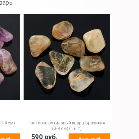
вары
3-4 см)
Галтовка рутиловый кварц Бразилия
(3-4 см) (1 шт)
590 руб.
зину!
В корзину!