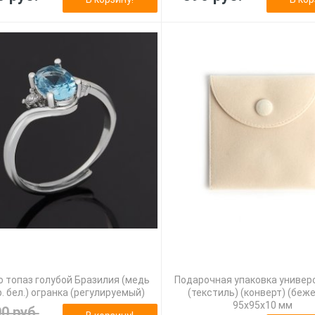
 топаз голубой Бразилия (медь
Подарочная упаковка универ
. бел.) огранка (регулируемый)
(текстиль) (конверт) (беж
95х95х10 мм
90 руб.