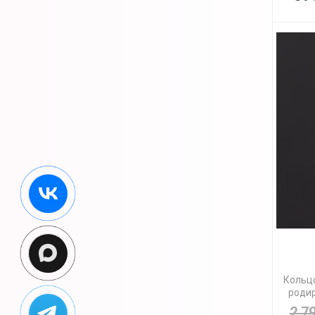
Кольцо
родир
2 7