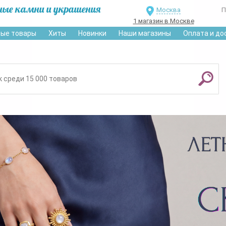
ные камни и украшения
Москва
П
1 магазин в Москве
ые товары
Хиты
Новинки
Наши магазины
Оплата и до