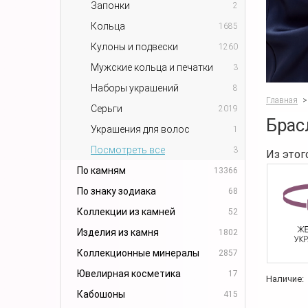
Запонки
2
Кольца
1685
Кулоны и подвески
1260
Мужские кольца и печатки
3
Наборы украшений
8
Главная
>
Серьги
2019
Брас
Украшения для волос
1
Посмотреть все
3
Из этог
По камням
13366
По знаку зодиака
68
Коллекции из камней
52
Изделия из камня
1802
Коллекционные минералы
2857
Ювелирная косметика
17
Наличие:
Кабошоны
415