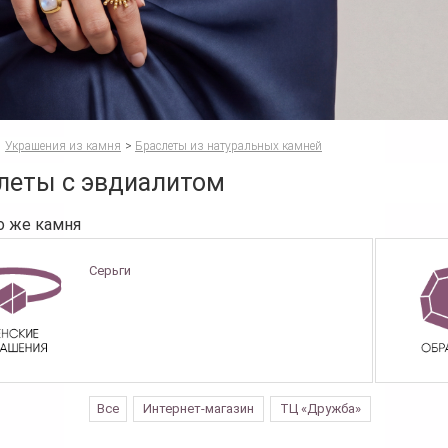
Украшения из камня
>
Браслеты из натуральных камней
леты с эвдиалитом
о же камня
Серьги
Все
Интернет-магазин
ТЦ «Дружба»