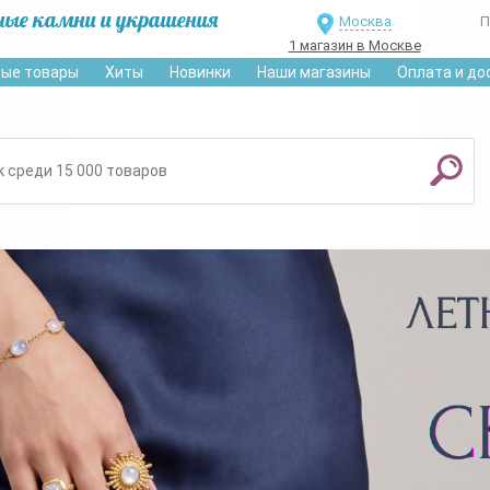
ные камни и украшения
Москва
П
1 магазин в Москве
ые товары
Хиты
Новинки
Наши магазины
Оплата и до