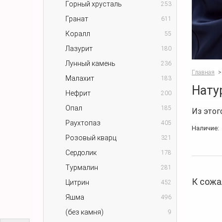
Горный хрусталь
253
Гранат
611
Коралл
55
Лазурит
180
Лунный камень
236
Главная
>
Малахит
183
Нату
Нефрит
200
Опал
185
Из этог
Раухтопаз
405
Наличие:
Розовый кварц
321
Сердолик
178
Турмалин
281
К сожа
Цитрин
452
Яшма
496
(без камня)
9