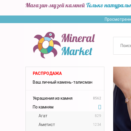
Магазин-музей камней
Только натураль
Просмотренн
РАСПРОДАЖА
Ваш личный камень-талисман
Украшения из камня
8562
По камням
Агат
829
Аметист
1234