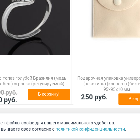
 топаз голубой Бразилия (медь
Подарочная упаковка универ
. бел.) огранка (регулируемый)
(текстиль) (конверт) (беж
95х95х10 мм
90 руб.
В корзину!
250 руб.
0 руб.
В кор
оговор-оферта
О нас
Наши магазины
Отзывы покупателе
ет файлы cookie для вашего максимального удобства.
Видео о камнях
СОУТ
Телеграм
Max
ВКонтакте
 вы даете свое согласие с
политикой конфиденциальности
.
2011 - 2026
©
Минерал Маркет