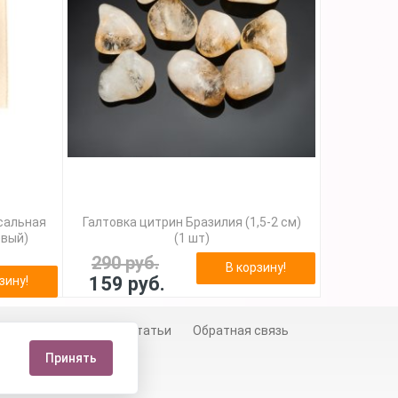
сальная
Галтовка цитрин Бразилия (1,5-2 см)
евый)
(1 шт)
290 руб.
В корзину!
159 руб.
зину!
й
Сертификаты
Статьи
Обратная связь
Принять