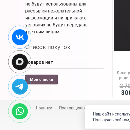
не будут использованы для
рассылки нежелательной
информации и ни при каких
условиях не будут переданы
третьим лицам.
Список покупок
Товаров нет
Кольцо
родир
Мои списки
2 7
30
Новинки
Поставщикам
Личный счет
Д
Наш сайт использу
Пользуясь сайтом,