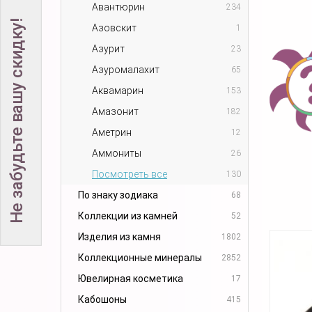
Авантюрин
234
Не забудьте вашу скидку!
Азовскит
1
Азурит
23
Азуромалахит
65
Аквамарин
153
Амазонит
182
Аметрин
12
Аммониты
26
Посмотреть все
130
По знаку зодиака
68
Коллекции из камней
52
Изделия из камня
1802
Коллекционные минералы
2852
Ювелирная косметика
17
Кабошоны
415