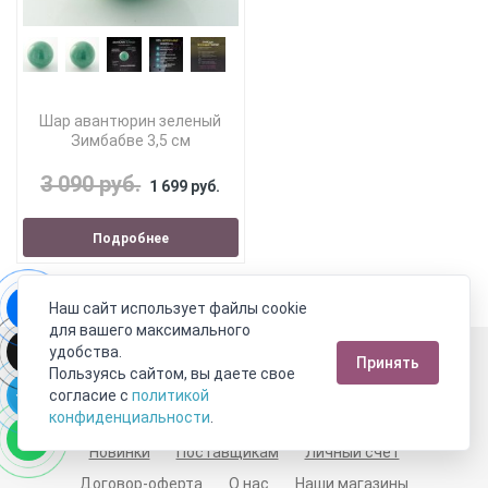
Шар авантюрин зеленый
Зимбабве 3,5 см
3 090 руб.
1 699 руб.
Подробнее
Наш сайт использует файлы cookie
для вашего максимального
Москва
удобства.
Принять
Пользуясь сайтом, вы даете свое
Пн-Пт с 10:00 до 21:00
Сб-Вс с 10:00 до 21:00
согласие с
политикой
8 800 333 10 62
+7 (495) 540-59-09
конфиденциальности
.
Новинки
Поставщикам
Личный счет
Договор-оферта
О нас
Наши магазины