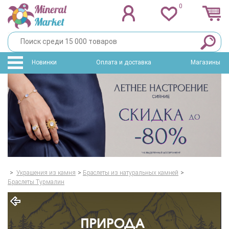
0
Новинки
Оплата и доставка
Магазины
>
Украшения из камня
>
Браслеты из натуральных камней
>
Браслеты Турмалин