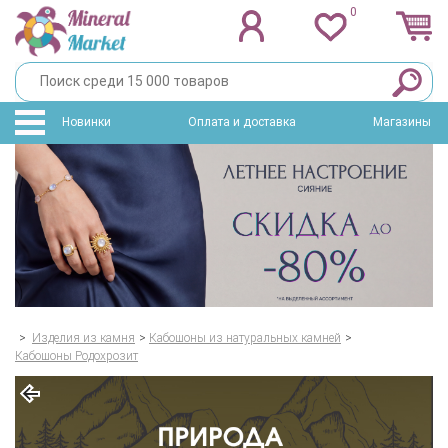
0
Новинки
Оплата и доставка
Магазины
>
Изделия из камня
>
Кабошоны из натуральных камней
>
Кабошоны Родохрозит