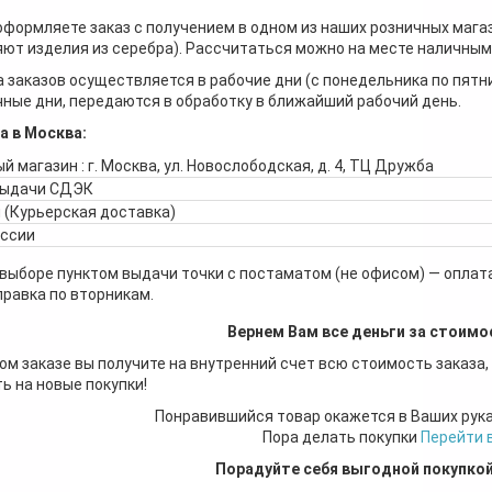
оформляете заказ с получением в одном из наших розничных мага
ют изделия из серебра). Рассчитаться можно на месте наличными
 заказов осуществляется в рабочие дни (с понедельника по пятн
ные дни, передаются в обработку в ближайший рабочий день.
а в Москва:
й магазин : г. Москва, ул. Новослободская, д. 4, ТЦ Дружба
выдачи СДЭК
 (Курьерская доставка)
оссии
 выборе пунктом выдачи точки с постаматом (не офисом) — оплата
правка по вторникам.
Вернем Вам все деньги за стоимо
ом заказе вы получите на внутренний счет всю стоимость заказа,
ь на новые покупки!
Понравившийся товар окажется в Ваших рук
Пора делать покупки
Перейти 
Порадуйте себя выгодной покупко