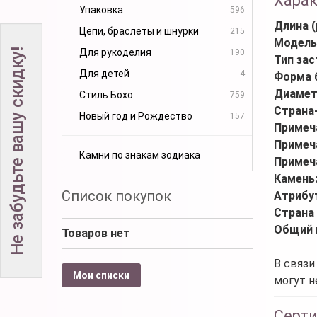
Хара
Упаковка
596
Длина (
Цепи, браслеты и шнурки
215
Модель
Не забудьте вашу скидку!
Для рукоделия
190
Тип за
Для детей
4
Форма 
Диамет
Стиль Бохо
759
Страна
Новый год и Рождество
157
Примеч
Примеч
Камни по знакам зодиака
Примеч
Камень
Список покупок
Атрибу
Страна
Общий 
Товаров нет
В связи
Мои списки
могут н
Серт