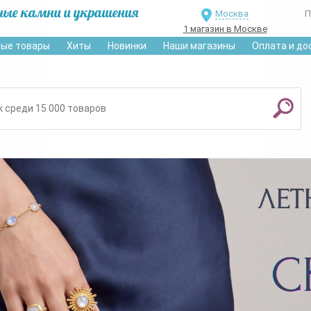
ные камни и украшения
Москва
П
1 магазин в Москве
ые товары
Хиты
Новинки
Наши магазины
Оплата и до