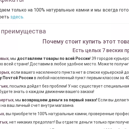
аем только на 100% натуральные камни и мы всегда гот
реть
здесь.
 преимущества
Почему стоит купить этот това
Есть целых 7 веских п
рвых
, мы
доставляем товары по всей России
! 39 городов курьер
по всей стране! Доставим в любое удобное место. Можете получить
орых
, если вашего населенного пункта нет в списке курьерской 
у Почтой России
в любой населенный пункт первым классом за 40
тьих
, посылка дойдет без проблем! У нас существует специальна
будете знать о каждом движении вашего заказа!
вертых
, мы
возвращаем деньги за первый заказ
!
Если вы делаете
 на ваш личный счет внутри магазина.
ых
, вы приобретете 100% натуральные камни, проверенные проф
тых
, нет никаких предоплат! Вы отдаете деньги только при получ