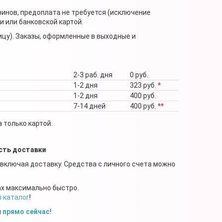
зинов, предоплата не требуется (исключение
 или банковской картой.
ицу). Заказы, оформленные в выходные и
2-3 раб. дня
0 руб.
1-2 дня
323 руб.
*
1-2 дня
400 руб.
7-14 дней
400 руб.
**
 только картой.
сть доставки
 включая доставку. Средства с личного счета можно
ах максимально быстро.
в каталог
!
й
прямо сейчас!