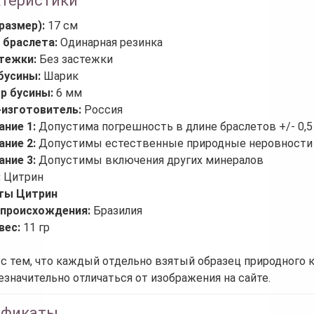
ктеристики
размер):
17 см
 браслета:
Одинарная резинка
стежки:
Без застежки
бусины:
Шарик
р бусины:
6 мм
-изготовитель:
Россия
ание 1:
Допустима погрешность в длине браслетов +/- 0,5
ание 2:
Допустимы естественные природные неровности 
ание 3:
Допустимы включения других минералов
:
Цитрин
ты Цитрин
 происхождения:
Бразилия
вес:
11 гр
 с тем, что каждый отдельно взятый образец природного 
езначительно отличаться от изображения на сайте.
ификаты