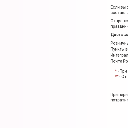
Если вы 
составля
Отправка
празднич
Доставк
Розничны
Пункты 
Интеграл
Почта Р
*
- При
**
- От
При перв
потратит