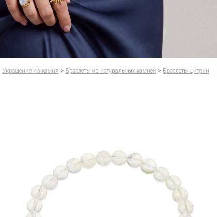
Украшения из камня
>
Браслеты из натуральных камней
>
Браслеты Цитрин