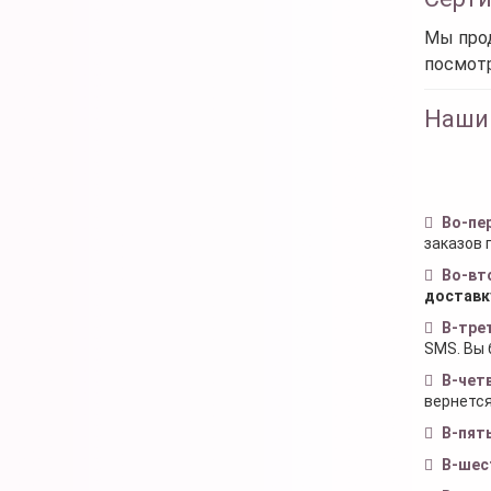
Мы прод
посмот
Наши
Во-пе
заказов 
Во-вт
доставк
В-тре
SMS. Вы 
В-чет
вернется
В-пят
В-шес