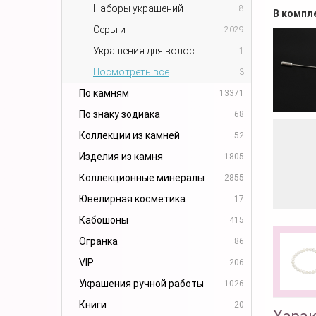
Наборы украшений
8
В компл
Серьги
2029
Украшения для волос
1
Посмотреть все
3
По камням
13371
По знаку зодиака
68
Коллекции из камней
52
Изделия из камня
1805
Коллекционные минералы
2855
Ювелирная косметика
17
Кабошоны
415
Огранка
86
VIP
206
Украшения ручной работы
1026
Книги
20