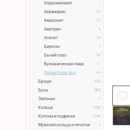
Азуромалахит
1
Аквамарин
26
Амазонит
20
Аметрин
5
Апатит
36
Бирюза
7
Бычий глаз
36
Вулканическая лава
11
Посмотреть все
43
Броши
458
Бусы
980
Запонки
2
Кольца
1698
Кулоны и подвески
1266
Мужские кольца и печатки
3