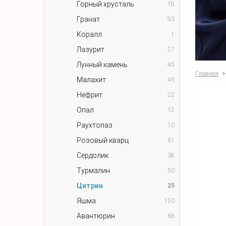
Горный хрусталь
18
Гранат
93
Коралл
1
Лазурит
27
Лунный камень
45
Главная
>
Малахит
46
Нефрит
22
Опал
12
Раухтопаз
10
Розовый кварц
61
Сердолик
38
Турмалин
50
Цитрин
25
Яшма
150
Авантюрин
66