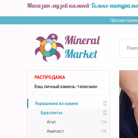
Магазин-музей камней
Только натураль
Просмотренн
РАСПРОДАЖА
Ваш личный камень-талисман
Украшения из камня
Браслеты
Агат
104
Аметист
109