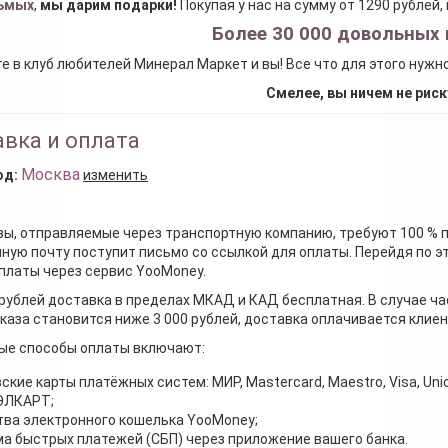
ьмых
,
мы дарим подарки
!
Покупая у нас на сумму от 1290 рублей
Более 30 000 довольных 
е в клуб любителей Минерал Маркет и вы! Все что для этого нужн
Смелее, вы ничем не риск
вка и оплата
Москва
од:
изменить
зы, отправляемые через транспортную компанию, требуют 100 % 
ную почту поступит письмо со ссылкой для оплаты. Перейдя по э
платы через сервис YooMoney.
 рублей доставка в пределах МКАД и КАД бесплатная. В случае ча
каза становится ниже 3 000 рублей, доставка оплачивается клие
ые способы оплаты включают:
ские карты платёжных систем: МИР, Mastercard, Maestro, Visa, Unio
 ЭЛКАРТ;
ва электронного кошелька YooMoney;
а быстрых платежей (СБП) через приложение вашего банка.