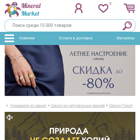
0
Новинки
Оплата и доставка
Магазины
>
Украшения из камня
>
Серьги из натуральных камней
>
Серьги Пирит