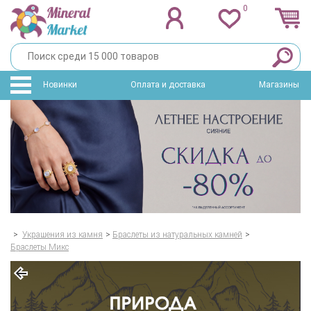
0
Новинки
Оплата и доставка
Магазины
>
Украшения из камня
>
Браслеты из натуральных камней
>
Браслеты Микс