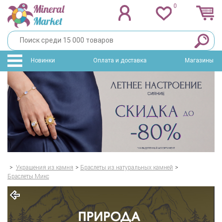
0
Новинки
Оплата и доставка
Магазины
>
Украшения из камня
>
Браслеты из натуральных камней
>
Браслеты Микс