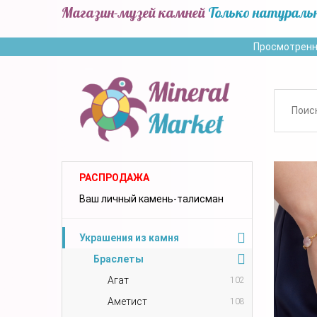
Магазин-музей камней
Только натураль
Просмотренн
РАСПРОДАЖА
Ваш личный камень-талисман
Украшения из камня
Браслеты
Агат
102
Аметист
108