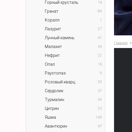
Горный хрусталь
16
Гранат
89
Коралл
1
Лазурит
27
Лунный камень
41
Главная
>
Малахит
46
Нефрит
22
Опал
16
Раухтопаз
9
Розовый кварц
55
Сердолик
37
Турмалин
45
Цитрин
25
Яшма
149
Авантюрин
67