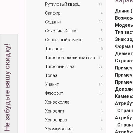
Хара
Рутиловый кварц
11
Длина (
Сапфир
4
Возмож
Содалит
28
Модель
Соколиный глаз
5
Тип за
Знак зо
Солнечный камень
23
Не забудьте вашу скидку!
Форма 
Танзанит
6
Диамет
Тигрово-соколиный глаз
24
Страна
Тигровый глаз
58
Примеч
Примеч
Топаз
5
Примеч
Унакит
14
Дополн
Флюорит
55
Камень
Хризоколла
1
Атрибу
Стран
Хризолит
8
Атрибу
Хризопраз
4
Стран
Хромдиопсид
4
Атрибу