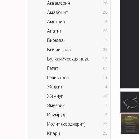
Аквамарин
26
Амазонит
20
Аметрин
6
Апатит
33
Бирюза
7
Бычий глаз
35
Вулканическая лава
12
Гагат
67
Гелиотроп
13
Жадеит
4
Жемчуг
36
Змеевик
7
Изумруд
2
Иолит (кордиерит)
22
Кварц
25