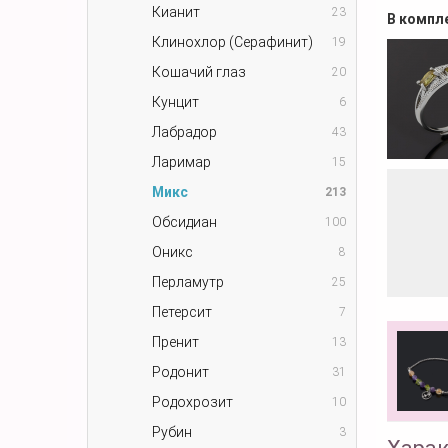
Кианит
23
В компл
Клинохлор (Серафинит)
19
Кошачий глаз
20
Кунцит
6
Лабрадор
43
Ларимар
15
Микс
213
Обсидиан
100
Оникс
8
Перламутр
25
Петерсит
7
Пренит
13
Родонит
31
Родохрозит
10
Рубин
3