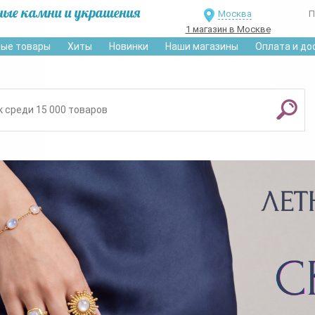
ные камни и украшения
Москва
П
1 магазин в Москве
ые товары
Хиты
Новинки
Наши магазины
Оплата и до