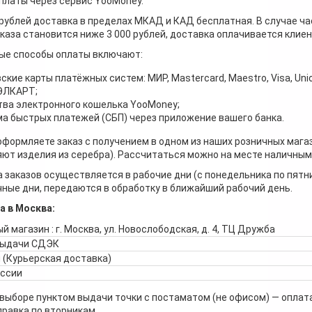
платы через сервис YooMoney.
 рублей доставка в пределах МКАД и КАД бесплатная. В случае ча
каза становится ниже 3 000 рублей, доставка оплачивается клие
ые способы оплаты включают:
ские карты платёжных систем: МИР, Mastercard, Maestro, Visa, Unio
 ЭЛКАРТ;
ва электронного кошелька YooMoney;
а быстрых платежей (СБП) через приложение вашего банка.
оформляете заказ с получением в одном из наших розничных мага
ют изделия из серебра). Рассчитаться можно на месте наличными
 заказов осуществляется в рабочие дни (с понедельника по пятн
ные дни, передаются в обработку в ближайший рабочий день.
а в Москва:
й магазин : г. Москва, ул. Новослободская, д. 4, ТЦ Дружба
выдачи СДЭК
 (Курьерская доставка)
оссии
 выборе пунктом выдачи точки с постаматом (не офисом) — оплата
правка по вторникам.