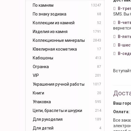
По камням
13247
В-тре
По знаку зодиака
SMS. Вы 
68
В-чет
Коллекции из камней
52
вернется
Изделия из камня
1791
В-пят
Коллекционные минералы
2843
В-шес
Ювелирная косметика
17
В-сед
Кабошоны
413
Огранка
87
Вступайт
VIP
201
Украшения ручной работы
1017
Доста
Книги
20
Упаковка
595
Ваш гор
Цепи, браслеты и шнурки
214
Оплата:
Для рукоделия
189
Все зака
электрон
Для детей
4