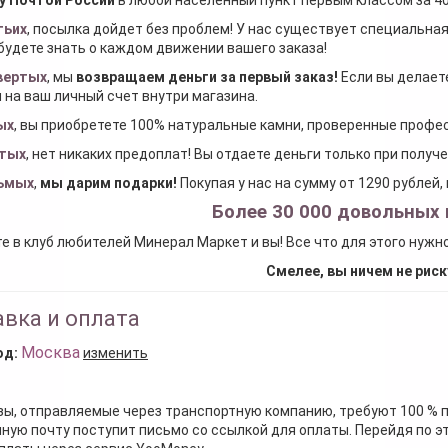
тьих
, посылка дойдет без проблем! У нас существует специальна
будете знать о каждом движении вашего заказа!
вертых
, мы
возвращаем деньги за первый заказ
!
Если вы делаете
 на ваш личный счет внутри магазина.
ых
, вы приобретете 100% натуральные камни, проверенные проф
тых
, нет никаких предоплат! Вы отдаете деньги только при получ
ьмых
,
мы дарим подарки
!
Покупая у нас на сумму от 1290 рублей
Более 30 000 довольных 
е в клуб любителей Минерал Маркет и вы! Все что для этого нужн
Смелее, вы ничем не риск
вка и оплата
Москва
од:
изменить
зы, отправляемые через транспортную компанию, требуют 100 % 
ную почту поступит письмо со ссылкой для оплаты. Перейдя по э