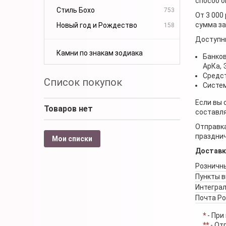
способ о
Стиль Бохо
753
От 3 000
сумма за
Новый год и Рождество
158
Доступн
Камни по знакам зодиака
Банков
АрКа,
Средст
Список покупок
Систем
Если вы 
Товаров нет
составля
Отправка
празднич
Мои списки
Доставк
Розничны
Пункты 
Интеграл
Почта Р
*
- При
**
- От