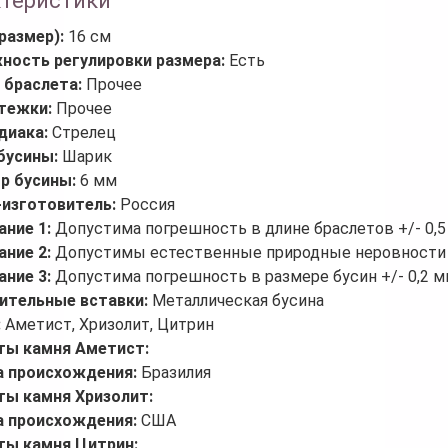
ктеристики
размер):
16 см
ность регулировки размера:
Есть
 браслета:
Прочее
стежки:
Прочее
диака:
Стрелец
бусины:
Шарик
р бусины:
6 мм
-изготовитель:
Россия
ание 1:
Допустима погрешность в длине браслетов +/- 0,5
ание 2:
Допустимы естественные природные неровности 
ание 3:
Допустима погрешность в размере бусин +/- 0,2 
ительные вставки:
Металлическая бусина
:
Аметист, Хризолит, Цитрин
ты камня Аметист:
а происхождения:
Бразилия
ты камня Хризолит:
а происхождения:
США
ты камня Цитрин: