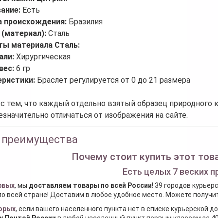
вание:
Есть
а происхождения:
Бразилия
 (материал):
Сталь
ты материала Сталь:
али:
Хирургическая
вес:
6 гр
еристики:
Браслет регулируется от 0 до 21 размера
 с тем, что каждый отдельно взятый образец природного 
езначительно отличаться от изображения на сайте.
 преимущества
Почему стоит купить этот това
Есть целых 7 веских п
рвых
, мы
доставляем товары по всей России
! 39 городов курьер
по всей стране! Доставим в любое удобное место. Можете получить
орых
, если вашего населенного пункта нет в списке курьерской 
у Почтой России
в любой населенный пункт первым классом за 40