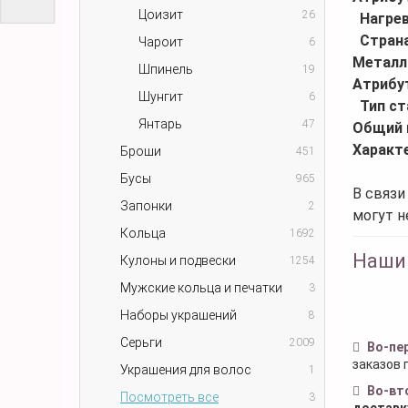
Цоизит
26
Нагре
Стран
Чароит
6
Металл
Шпинель
19
Атрибу
Шунгит
6
Тип ст
Янтарь
47
Общий 
Характ
Броши
451
Бусы
965
В связи
Запонки
2
могут н
Кольца
1692
Наши
Кулоны и подвески
1254
Мужские кольца и печатки
3
Наборы украшений
8
Серьги
2009
Во-пе
заказов 
Украшения для волос
1
Во-вт
Посмотреть все
3
доставк