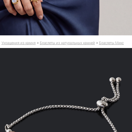
Украшения из камня
>
Браслеты из натуральных камней
>
Браслеты Микс