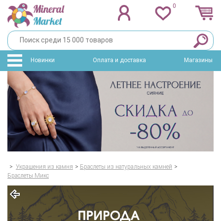
0
Новинки
Оплата и доставка
Магазины
>
Украшения из камня
>
Браслеты из натуральных камней
>
Браслеты Микс