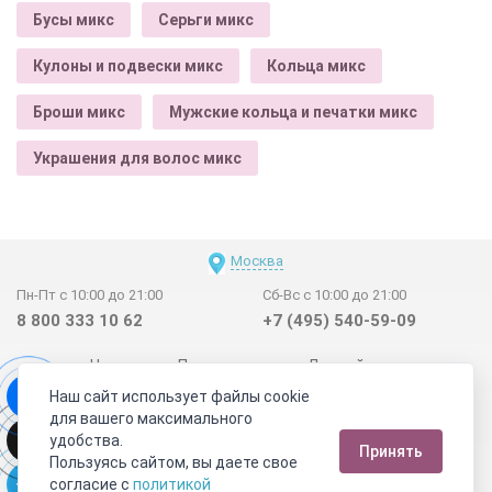
Бусы микс
Серьги микс
Кулоны и подвески микс
Кольца микс
Броши микс
Мужские кольца и печатки микс
Украшения для волос микс
Москва
Пн-Пт с 10:00 до 21:00
Сб-Вс с 10:00 до 21:00
8 800 333 10 62
+7 (495) 540-59-09
Новинки
Поставщикам
Личный счет
Наш сайт использует файлы cookie
Договор-оферта
О нас
Наши магазины
для вашего максимального
Отзывы покупателей
Сертификаты
Статьи
удобства.
Принять
Обратная связь
Видео о камнях
СОУТ
Телеграм
Пользуясь сайтом, вы даете свое
согласие с
политикой