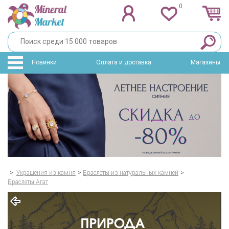
0
Новинки
Оплата и доставка
Магазины
>
Украшения из камня
>
Браслеты из натуральных камней
>
Браслеты Агат