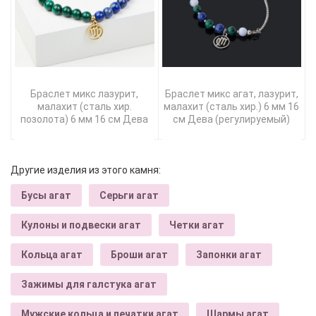
Браслет микс лазурит,
Браслет микс агат, лазурит,
малахит (сталь хир.
малахит (сталь хир.) 6 мм 16
позолота) 6 мм 16 см Дева
см Дева (регулируемый)
Другие изделия из этого камня:
Бусы агат
Серьги агат
Кулоны и подвески агат
Четки агат
Кольца агат
Броши агат
Запонки агат
Зажимы для галстука агат
Мужские кольца и печатки агат
Шармы агат