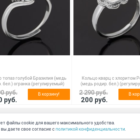
 топаз голубой Бразилия (медь
Кольцо кварц с хлоритом 
. бел.) огранка (регулируемый)
(медь родир. бел.) (регулир
90 руб.
2 290 руб.
В корзину!
В кор
0 руб.
200 руб.
оговор-оферта
О нас
Наши магазины
Отзывы покупателе
ет файлы cookie для вашего максимального удобства.
Видео о камнях
СОУТ
Телеграм
Max
ВКонтакте
 вы даете свое согласие с
политикой конфиденциальности
.
2011 - 2026
©
Минерал Маркет