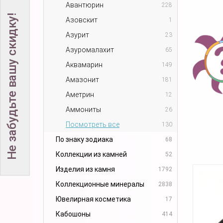
Авантюрин
228
Не забудьте вашу скидку!
Азовскит
1
Азурит
23
Азуромалахит
65
Аквамарин
149
Амазонит
181
Аметрин
12
Аммониты
26
Посмотреть все
130
По знаку зодиака
68
Коллекции из камней
52
Изделия из камня
1792
Коллекционные минералы
2838
Ювелирная косметика
17
Кабошоны
414