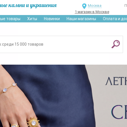
ные камни и украшения
Москва
П
1 магазин в Москве
ые товары
Хиты
Новинки
Наши магазины
Оплата и до