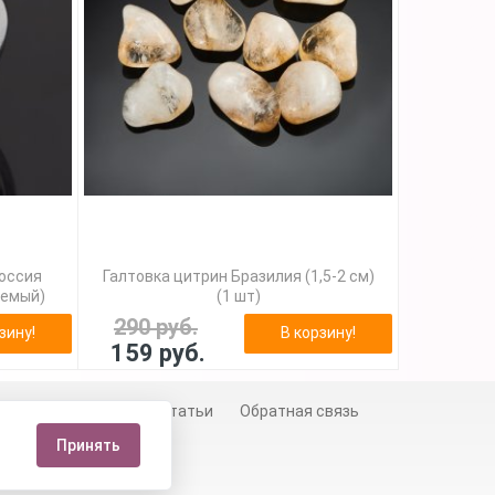
Россия
Галтовка цитрин Бразилия (1,5-2 см)
уемый)
(1 шт)
290 руб.
зину!
В корзину!
159 руб.
й
Сертификаты
Статьи
Обратная связь
Принять