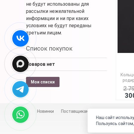
не будут использованы для
рассылки нежелательной
информации и ни при каких
условиях не будут переданы
третьим лицам.
Список покупок
Товаров нет
Кольцо
родир
Мои списки
2 7
30
Новинки
Поставщикам
Личный счет
Д
Наш сайт использу
Пользуясь сайтом,