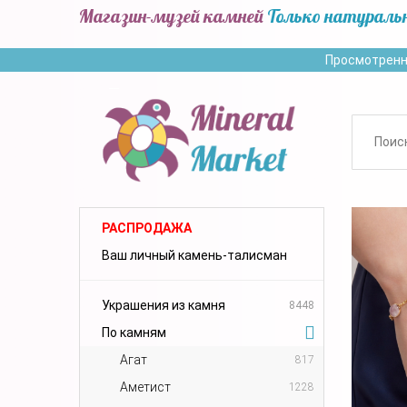
Магазин-музей камней
Только натураль
Просмотренн
РАСПРОДАЖА
Ваш личный камень-талисман
Украшения из камня
8448
По камням
Агат
817
Аметист
1228