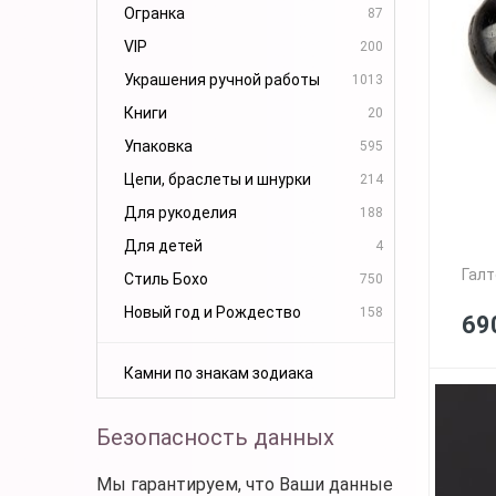
Огранка
87
VIP
200
Украшения ручной работы
1013
Книги
20
Упаковка
595
Цепи, браслеты и шнурки
214
Для рукоделия
188
Для детей
4
Галт
Стиль Бохо
750
Новый год и Рождество
158
69
Камни по знакам зодиака
Безопасность данных
Мы гарантируем, что Ваши данные