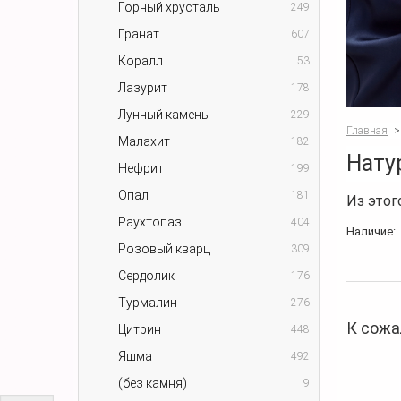
Горный хрусталь
249
Гранат
607
Коралл
53
Лазурит
178
Лунный камень
229
Главная
>
Малахит
182
Нату
Нефрит
199
Опал
181
Из этог
Раухтопаз
404
Наличие:
Розовый кварц
309
Сердолик
176
Турмалин
276
К сожа
Цитрин
448
Яшма
492
(без камня)
9