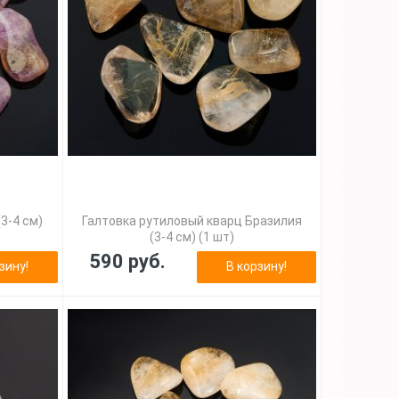
3-4 см)
Галтовка рутиловый кварц Бразилия
(3-4 см) (1 шт)
590 руб.
зину!
В корзину!