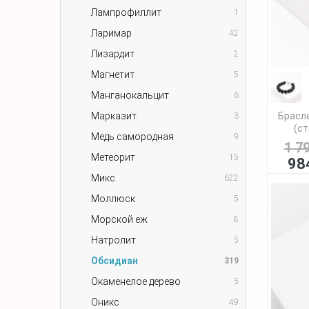
Лампрофиллит
1
Ларимар
42
Лизардит
2
Магнетит
5
Манганокальцит
6
Марказит
Брасл
3
(ст
Медь самородная
9
1 7
Метеорит
15
98
Микс
622
Моллюск
5
Морской еж
8
Натролит
5
Обсидиан
319
Окаменелое дерево
5
Оникс
49