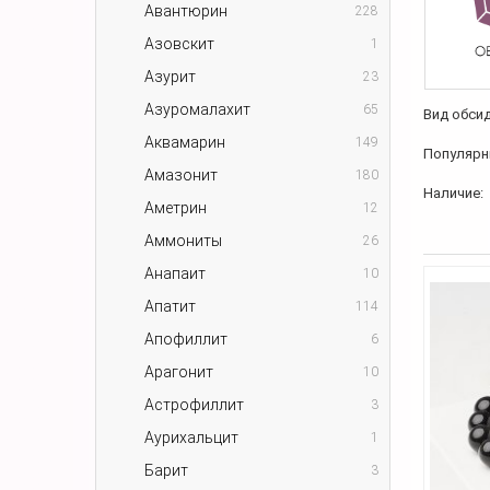
Авантюрин
228
Азовскит
1
Азурит
23
Азуромалахит
65
Вид обсид
Аквамарин
149
Популярн
Амазонит
180
Наличие:
Аметрин
12
Аммониты
26
Анапаит
10
Апатит
114
Апофиллит
6
Арагонит
10
Астрофиллит
3
Аурихальцит
1
Барит
3