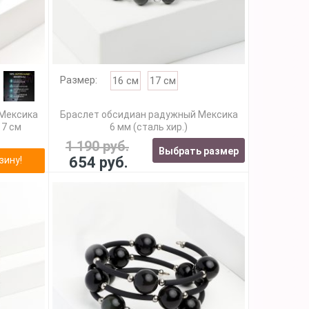
Размер:
16 см
17 см
 Мексика
Браслет обсидиан радужный Мексика
17 см
6 мм (сталь хир.)
1 190 руб.
Выбрать размер
654 руб.
зину!