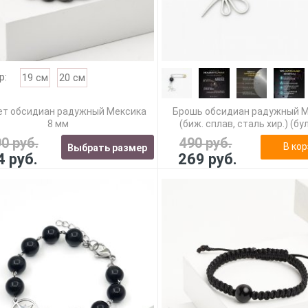
р:
19 см
20 см
ет обсидиан радужный Мексика
Брошь обсидиан радужный 
8 мм
(биж. сплав, сталь хир.) (бу
90 руб.
490 руб.
В кор
Выбрать размер
4 руб.
269 руб.