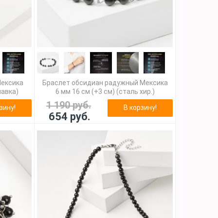
Мексика
Браслет обсидиан радужный Мексика
лавка)
6 мм 16 см (+3 см) (сталь хир.)
1 190 руб.
зину!
В корзину!
654 руб.