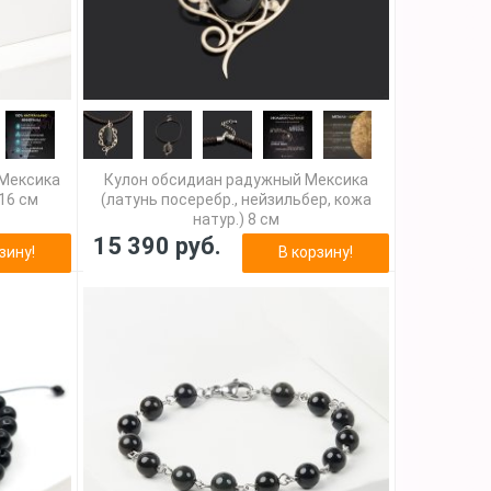
 Мексика
Кулон обсидиан радужный Мексика
16 см
(латунь посеребр., нейзильбер, кожа
натур.) 8 см
15 390 руб.
зину!
В корзину!