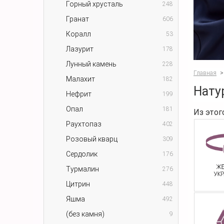
Горный хрусталь
248
Гранат
606
Коралл
53
Лазурит
178
Лунный камень
228
Главная
>
Малахит
182
Нату
Нефрит
199
Опал
181
Из этог
Раухтопаз
402
Розовый кварц
309
Сердолик
176
Турмалин
276
Цитрин
448
Яшма
492
(без камня)
9