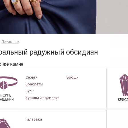
По камням
ральный радужный обсидиан
о же камня
Серьги
Броши
Браслеты
Бусы
Кулоны и подвески
Галтовка