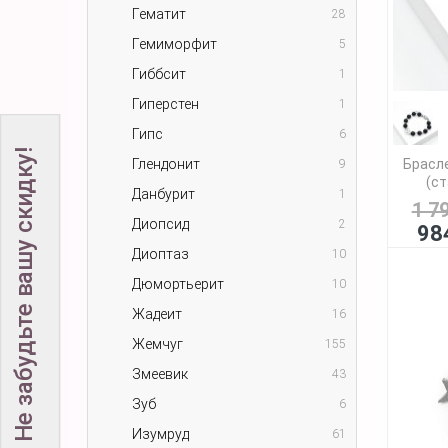
Гематит
28
Гемиморфит
5
Гиббсит
1
Гиперстен
1
Гипс
6
Не забудьте вашу скидку!
Глендонит
Брасл
9
(ст
Данбурит
1
1 7
Диопсид
2
98
Диоптаз
10
Дюмортьерит
10
Жадеит
16
Жемчуг
155
Змеевик
43
Зуб
6
Изумруд
61