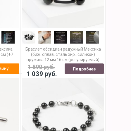
ексика
Браслет обсидиан радужный Мексика
 см (+7
(биж. сплав, сталь хир., силикон)
пружина 12 мм 16 см (регулируемый)
1 890 руб.
зину!
Подробнее
1 039 руб.