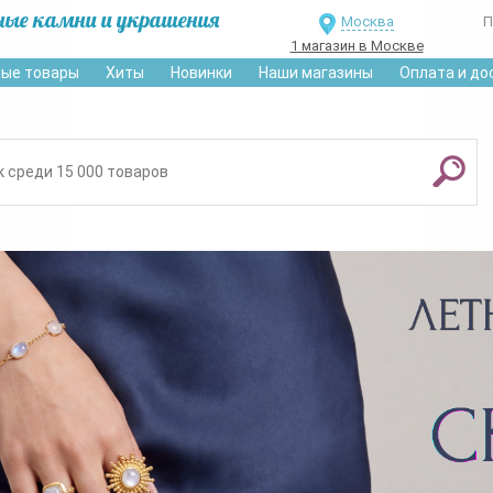
ные камни и украшения
Москва
П
1 магазин в Москве
ые товары
Хиты
Новинки
Наши магазины
Оплата и до