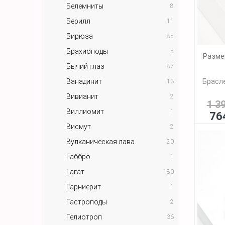
Белемниты
8
Берилл
11
Бирюза
85
Брахиоподы
5
Разме
Бычий глаз
87
Ванадинит
Брасл
13
Вивианит
2
1 3
Виллиомит
1
76
Висмут
2
Вулканическая лава
20
Габбро
1
Гагат
180
Гарниерит
1
Гастроподы
2
Гелиотроп
36