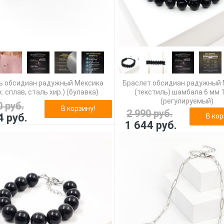
ь обсидиан радужный Мексика
Браслет обсидиан радужный
. сплав, сталь хир.) (булавка)
(текстиль) шамбала 6 мм 
(регулируемый)
0 руб.
В корзину!
2 990 руб.
4 руб.
В кор
1 644 руб.