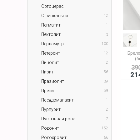
Ортоцерас
1
Офиокальцит
12
Пегматит
1
Пектолит
3
Перламутр
100
Петерсит
Брело
12
(б
Пинолит
2
39
Пирит
56
21
Празиолит
39
Пренит
59
Псевдомалахит
1
Пурпурит
2
Пустынная роза
7
Родонит
152
Родохрозит
66