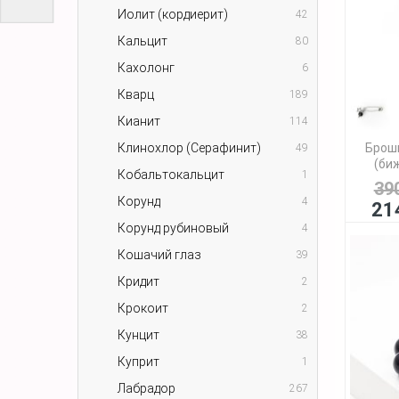
Иолит (кордиерит)
42
Кальцит
80
Кахолонг
6
Кварц
189
Кианит
114
Клинохлор (Серафинит)
Брош
49
(биж
Кобальтокальцит
1
39
Корунд
4
21
Корунд рубиновый
4
Кошачий глаз
39
Кридит
2
Крокоит
2
Кунцит
38
Куприт
1
Лабрадор
267