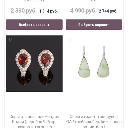
2 390 руб.
4 990 руб.
1 314 руб.
2 744 руб.
Выбрать вариант
Выбрать вариант
Серьги гранат альмандин
Серьги гранат гроссуляр
Индия (серебро 925 пр.
ЮАР (нейзильбер, биж. сплав
позолота) огранка
родир. бел.)