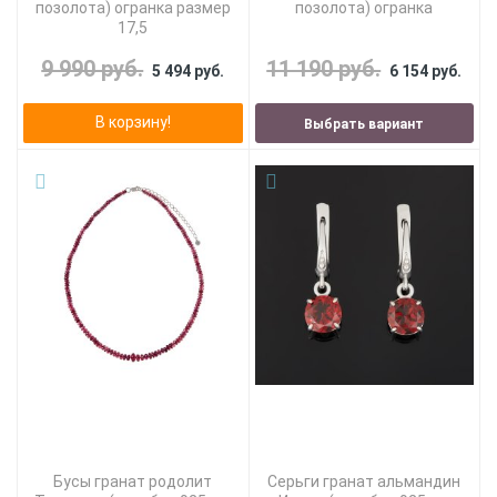
позолота) огранка размер
позолота) огранка
17,5
9 990 руб.
11 190 руб.
5 494 руб.
6 154 руб.
В корзину!
Выбрать вариант
Бусы гранат родолит
Серьги гранат альмандин