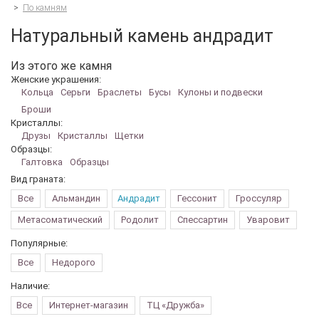
>
По камням
Натуральный камень андрадит
Из этого же камня
Женские украшения:
Кольца
Серьги
Браслеты
Бусы
Кулоны и подвески
Броши
Кристаллы:
Друзы
Кристаллы
Щетки
Образцы:
Галтовка
Образцы
Вид граната:
Все
Альмандин
Андрадит
Гессонит
Гроссуляр
Метасоматический
Родолит
Спессартин
Уваровит
Популярные:
Все
Недорого
Наличие:
Все
Интернет-магазин
ТЦ «Дружба»