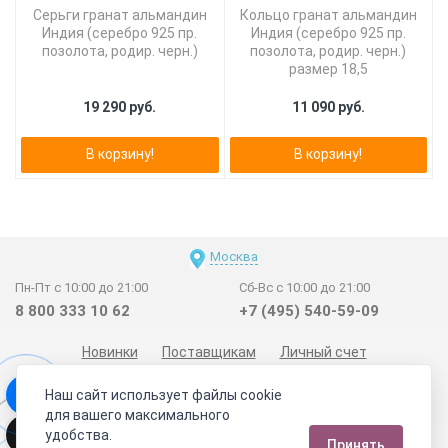
Серьги гранат альмандин
Кольцо гранат альмандин
Индия (серебро 925 пр.
Индия (серебро 925 пр.
позолота, родир. черн.)
позолота, родир. черн.)
размер 18,5
19 290 руб.
11 090 руб.
В корзину!
В корзину!
Москва
Пн-Пт с 10:00 до 21:00
Сб-Вс с 10:00 до 21:00
8 800 333 10 62
+7 (495) 540-59-09
Новинки
Поставщикам
Личный счет
Договор-оферта
О нас
Наши магазины
Наш сайт использует файлы cookie
Отзывы покупателей
Сертификаты
Статьи
для вашего максимального
удобства.
Обратная связь
Видео о камнях
СОУТ
Телеграм
Принять