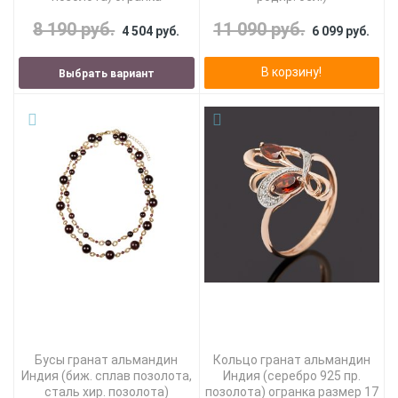
8 190 руб.
11 090 руб.
4 504 руб.
6 099 руб.
В корзину!
Выбрать вариант
Бусы гранат альмандин
Кольцо гранат альмандин
Индия (биж. сплав позолота,
Индия (серебро 925 пр.
сталь хир. позолота)
позолота) огранка размер 17