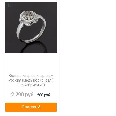
Кольцо кварц с хлоритом
Россия (медь родир. бел.)
(регулируемый)
2 290 руб.
200 руб.
В корзину!