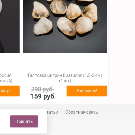
Россия
Галтовка цитрин Бразилия (1,5-2 см)
уемый)
(1 шт)
290 руб.
зину!
В корзину!
159 руб.
й
Сертификаты
Статьи
Обратная связь
Принять