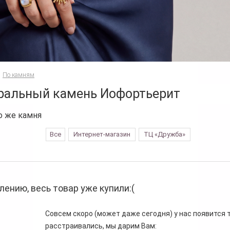
По камням
ральный камень Иофортьерит
о же камня
Все
Интернет-магазин
ТЦ «Дружба»
лению, весь товар уже купили:(
Совсем скоро (может даже сегодня) у нас появится то
расстраивались, мы дарим Вам: