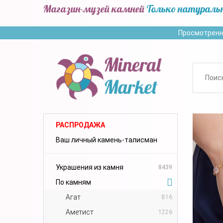
Магазин-музей камней
Только натураль
Просмотренн
РАСПРОДАЖА
Ваш личный камень-талисман
Украшения из камня
8439
По камням
Агат
816
Аметист
1226