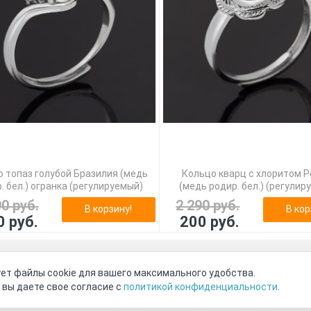
 топаз голубой Бразилия (медь
Кольцо кварц с хлоритом 
. бел.) огранка (регулируемый)
(медь родир. бел.) (регулир
90 руб.
2 290 руб.
В корзину!
В кор
0 руб.
200 руб.
оговор-оферта
О нас
Наши магазины
Отзывы покупателе
ет файлы cookie для вашего максимального удобства.
Видео о камнях
СОУТ
Телеграм
Max
ВКонтакте
 вы даете свое согласие с
политикой конфиденциальности
.
2011 - 2026
©
Минерал Маркет