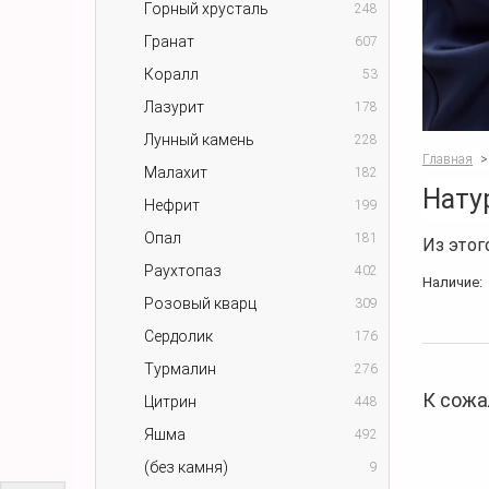
Горный хрусталь
248
Гранат
607
Коралл
53
Лазурит
178
Лунный камень
228
Главная
>
Малахит
182
Нату
Нефрит
199
Опал
181
Из этог
Раухтопаз
402
Наличие:
Розовый кварц
309
Сердолик
176
Турмалин
276
К сожа
Цитрин
448
Яшма
492
(без камня)
9