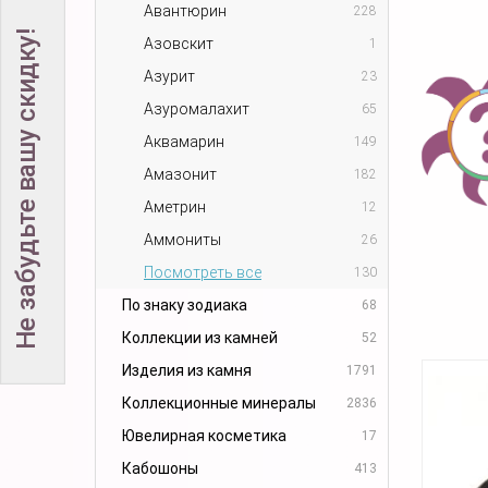
Авантюрин
228
Не забудьте вашу скидку!
Азовскит
1
Азурит
23
Азуромалахит
65
Аквамарин
149
Амазонит
182
Аметрин
12
Аммониты
26
Посмотреть все
130
По знаку зодиака
68
Коллекции из камней
52
Изделия из камня
1791
Коллекционные минералы
2836
Ювелирная косметика
17
Кабошоны
413