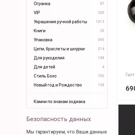
Огранка
87
VIP
200
Украшения ручной работы
1013
Книги
20
Упаковка
595
Цепи, браслеты и шнурки
214
Для рукоделия
188
Для детей
4
Галт
Стиль Бохо
750
Новый год и Рождество
158
69
Камни по знакам зодиака
Безопасность данных
Мы гарантируем, что Ваши данные