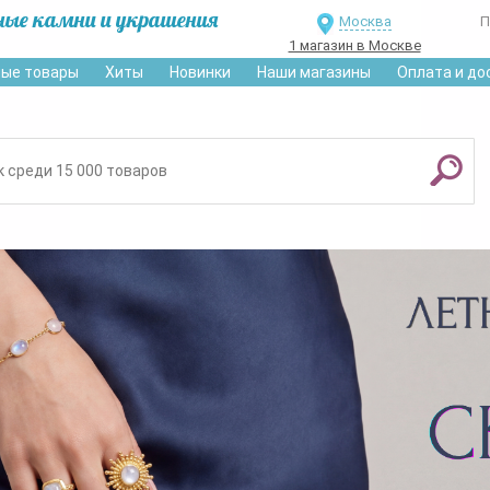
ные камни и украшения
Москва
П
1 магазин в Москве
ые товары
Хиты
Новинки
Наши магазины
Оплата и до