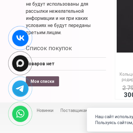
не будут использованы для
рассылки нежелательной
информации и ни при каких
условиях не будут переданы
третьим лицам.
Список покупок
Товаров нет
Кольцо
родир
Мои списки
2 7
30
Новинки
Поставщикам
Личный счет
Д
Наш сайт использу
Пользуясь сайтом,