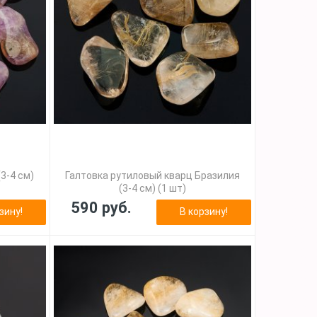
3-4 см)
Галтовка рутиловый кварц Бразилия
(3-4 см) (1 шт)
590 руб.
зину!
В корзину!