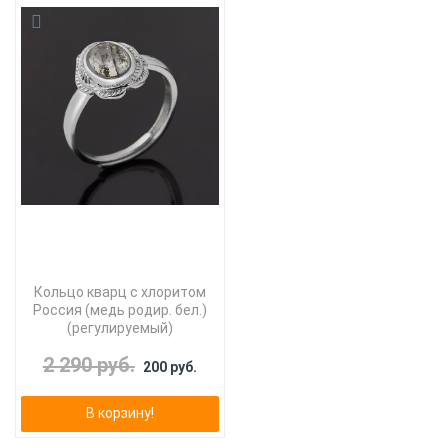
Кольцо кварц с хлоритом
Россия (медь родир. бел.)
(регулируемый)
2 290 руб.
200 руб.
В корзину!