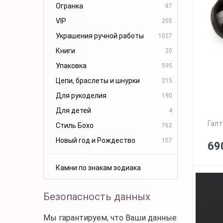
Огранка
87
VIP
205
Украшения ручной работы
1027
Книги
20
Упаковка
595
Цепи, браслеты и шнурки
215
Для рукоделия
190
Для детей
4
Галт
Стиль Бохо
762
Новый год и Рождество
157
69
Камни по знакам зодиака
Безопасность данных
Мы гарантируем, что Ваши данные