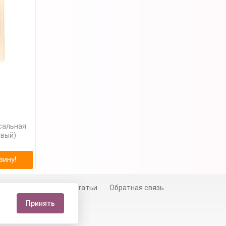
сальная
евый)
зину!
й
Сертификаты
Статьи
Обратная связь
Принять