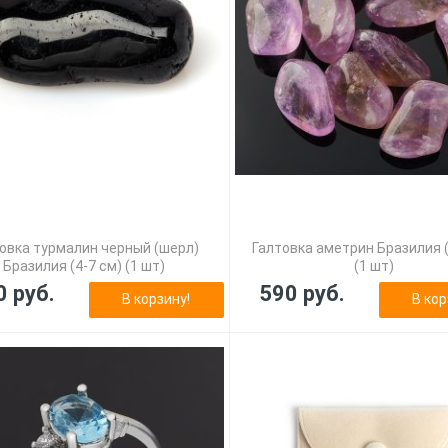
овка турмалин черный (шерл)
Галтовка аметрин Бразилия (
Бразилия (4-7 см) (1 шт)
(1 шт)
0 руб.
590 руб.
В корзину!
В кор