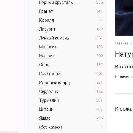
Горный хрусталь
253
Гранат
611
Коралл
55
Лазурит
180
Лунный камень
237
Главная
>
Малахит
183
Нату
Нефрит
200
Опал
185
Из этог
Раухтопаз
405
Наличие:
Розовый кварц
321
Сердолик
179
Турмалин
281
К сожа
Цитрин
452
Яшма
496
(без камня)
9