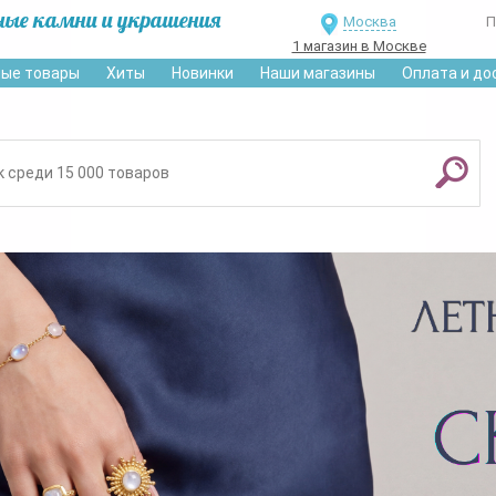
ные камни и украшения
Москва
П
1 магазин в Москве
ые товары
Хиты
Новинки
Наши магазины
Оплата и до