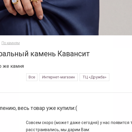
По камням
ральный камень Кавансит
о же камня
Все
Интернет-магазин
ТЦ «Дружба»
лению, весь товар уже купили:(
Совсем скоро (может даже сегодня) у нас появится то
расстраивались, мы дарим Вам: