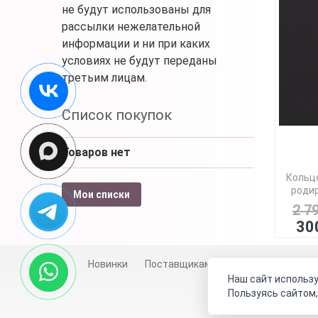
не будут использованы для
рассылки нежелательной
информации и ни при каких
условиях не будут переданы
третьим лицам.
Список покупок
Товаров нет
Кольцо
родир
Мои списки
2 7
30
Новинки
Поставщикам
Личный счет
Д
Наш сайт использу
Пользуясь сайтом,