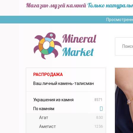
Магазин-музей камней
Только натураль
Просмотренн
РАСПРОДАЖА
Ваш личный камень-талисман
Украшения из камня
8571
По камням
Агат
830
Аметист
1236