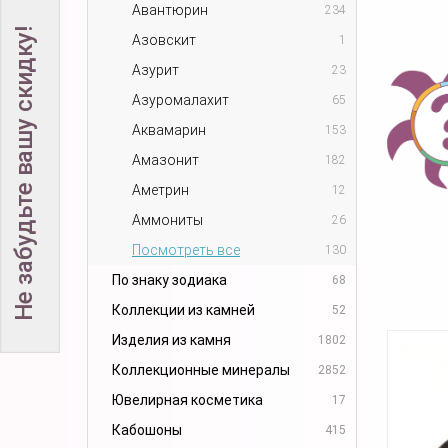
Авантюрин
234
Не забудьте вашу скидку!
Азовскит
1
Азурит
23
Азуромалахит
65
Аквамарин
153
Амазонит
182
Аметрин
12
Аммониты
26
Посмотреть все
130
По знаку зодиака
68
Коллекции из камней
52
Изделия из камня
1802
Коллекционные минералы
2852
Ювелирная косметика
17
Кабошоны
415