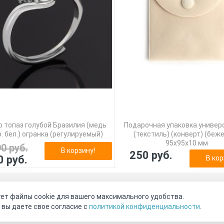
 топаз голубой Бразилия (медь
Подарочная упаковка универ
. бел.) огранка (регулируемый)
(текстиль) (конверт) (беж
95х95х10 мм
90 руб.
В корзину!
250 руб.
0 руб.
В кор
оговор-оферта
О нас
Наши магазины
Отзывы покупателе
ет файлы cookie для вашего максимального удобства.
Видео о камнях
СОУТ
Телеграм
Max
ВКонтакте
 вы даете свое согласие с
политикой конфиденциальности
.
2011 - 2026
©
Минерал Маркет