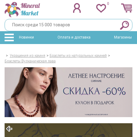
0
Новинки
Оплата и доставка
Магазины
>
Украшения из камня
>
Браслеты из натуральных камней
>
Браслеты Вулканическая лава