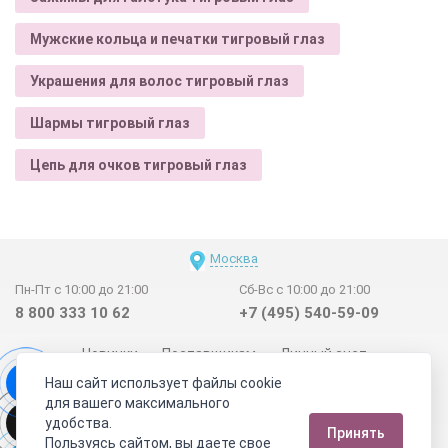
Мужские кольца и печатки тигровый глаз
Украшения для волос тигровый глаз
Шармы тигровый глаз
Цепь для очков тигровый глаз
Москва
Пн-Пт с 10:00 до 21:00
Сб-Вс с 10:00 до 21:00
8 800 333 10 62
+7 (495) 540-59-09
Новинки
Поставщикам
Личный счет
Наш сайт использует файлы cookie
Договор-оферта
О нас
Наши магазины
для вашего максимального
Отзывы покупателей
Сертификаты
Статьи
удобства.
Принять
Обратная связь
Видео о камнях
СОУТ
Телеграм
Пользуясь сайтом, вы даете свое