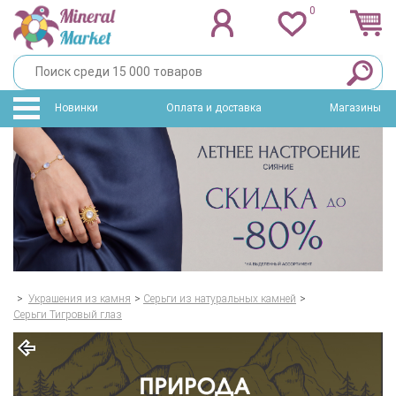
0
Новинки
Оплата и доставка
Магазины
>
Украшения из камня
>
Серьги из натуральных камней
>
Серьги Тигровый глаз