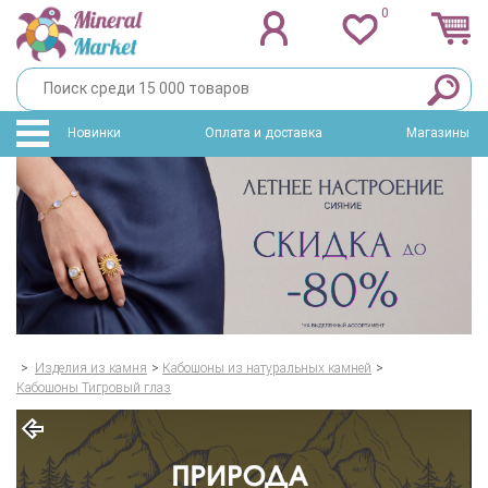
0
Новинки
Оплата и доставка
Магазины
>
Изделия из камня
>
Кабошоны из натуральных камней
>
Кабошоны Тигровый глаз