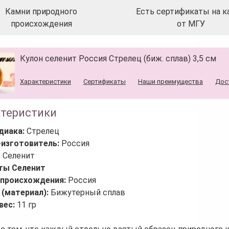
Камни природного
Есть сертификаты на к
происхождения
от МГУ
Кулон селенит Россия Стрелец (биж. сплав) 3,5 см
Характеристики
Сертификаты
Наши преимущества
Дос
ктеристики
диака:
Стрелец
-изготовитель:
Россия
:
Селенит
ты Селенит
 происхождения:
Россия
 (материал):
Бижутерный сплав
вес:
11 гр