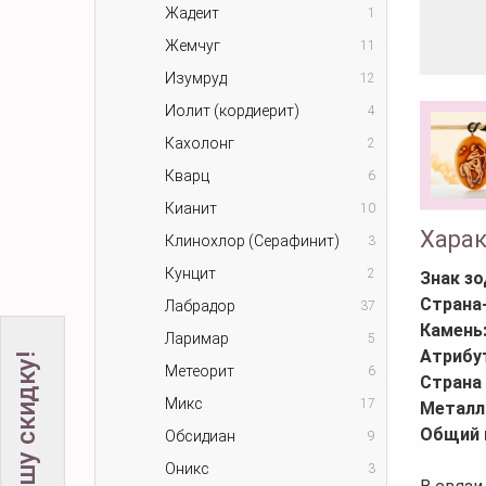
Жадеит
1
Жемчуг
11
Изумруд
12
Иолит (кордиерит)
4
Кахолонг
2
Кварц
6
Кианит
10
Хара
Клинохлор (Серафинит)
3
Кунцит
2
Знак зо
Страна
Лабрадор
37
Камень
Ларимар
5
Атрибу
Метеорит
6
Страна
Микс
17
Металл
Общий 
Обсидиан
9
Оникс
3