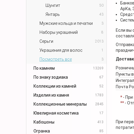
Банков
Шунгит
50
АрКа,
Янтарь
Средст
43
Систем
Мужские кольца и печатки
3
Если вы 
Наборы украшений
8
составля
Серьги
2013
Отправка
Украшения для волос
празднич
1
Доставк
Посмотреть все
3
Розничны
По камням
13269
Пункты 
По знаку зодиака
67
Интеграл
Коллекции из камней
52
Почта Р
Изделия из камня
1783
*
- При
**
- От
Коллекционные минералы
2845
Ювелирная косметика
17
При перв
Кабошоны
413
потратит
Огранка
85