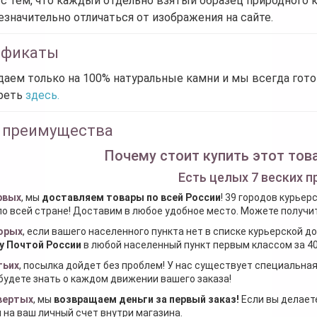
 с тем, что каждый отдельно взятый образец природного 
езначительно отличаться от изображения на сайте.
ификаты
аем только на 100% натуральные камни и мы всегда гот
реть
здесь.
 преимущества
Почему стоит купить этот това
Есть целых 7 веских п
рвых
, мы
доставляем товары по всей России
! 39 городов курьер
по всей стране! Доставим в любое удобное место. Можете получить
орых
, если вашего населенного пункта нет в списке курьерской 
у Почтой России
в любой населенный пункт первым классом за 40
тьих
, посылка дойдет без проблем! У нас существует специальна
будете знать о каждом движении вашего заказа!
вертых
, мы
возвращаем деньги за первый заказ
!
Если вы делаете
 на ваш личный счет внутри магазина.