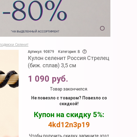
подвески Селенит
Артикул: 90879
Категория: B
Кулон селенит Россия Стрелец
(биж. сплав) 3,5 см
1 090 руб.
Товар закончился.
Не повезло с товаром? Повезло со
скидкой!
Купон на скидку 5%:
4kd12n3p19
Чтобы получить скидку, запишите этот