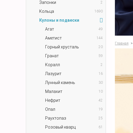
Запонки
2
Кольца
1690
Кулоны и подвески
Агат
49
Аметист
144
Главная
>
Горный хрусталь
20
Гранат
59
Коралл
2
Лазурит
16
Лунный камень
30
Малахит
10
Нефрит
42
Опал
19
Раухтопаз
25
Розовый кварц
61