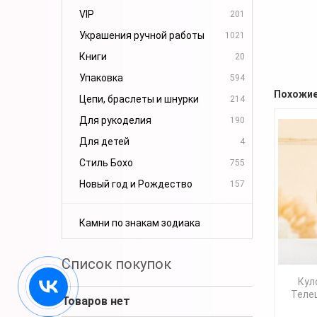
VIP
201
Украшения ручной работы
1021
Книги
20
Упаковка
594
Похожие
Цепи, браслеты и шнурки
214
Для рукоделия
190
Для детей
4
Стиль Бохо
755
Новый год и Рождество
157
Камни по знакам зодиака
Список покупок
Кул
Телец
Товаров нет