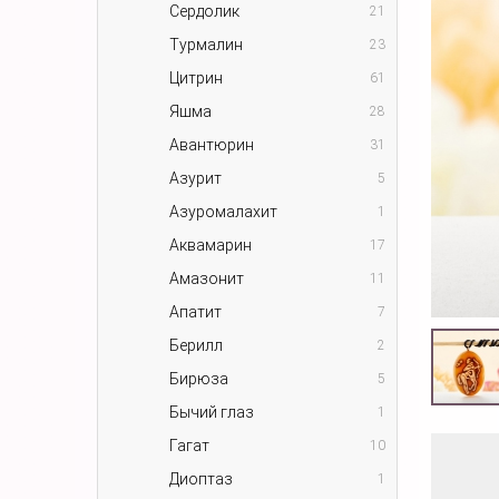
Сердолик
21
Турмалин
23
Цитрин
61
Яшма
28
Авантюрин
31
Азурит
5
Азуромалахит
1
Аквамарин
17
Амазонит
11
Апатит
7
Берилл
2
Бирюза
5
Бычий глаз
1
Гагат
10
Диоптаз
1