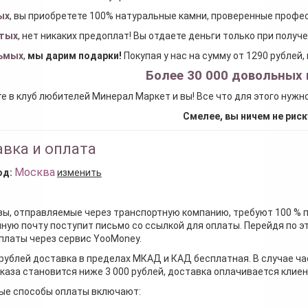
ых
, вы приобретете 100% натуральные камни, проверенные проф
тых
, нет никаких предоплат! Вы отдаете деньги только при получ
ьмых
,
мы дарим подарки
!
Покупая у нас на сумму от 1290 рублей
Более 30 000 довольных 
е в клуб любителей Минерал Маркет и вы! Все что для этого нужн
Смелее, вы ничем не риск
вка и оплата
Москва
од:
изменить
зы, отправляемые через транспортную компанию, требуют 100 % 
ную почту поступит письмо со ссылкой для оплаты. Перейдя по э
платы через сервис YooMoney.
 рублей доставка в пределах МКАД и КАД бесплатная. В случае ча
каза становится ниже 3 000 рублей, доставка оплачивается клие
ые способы оплаты включают: