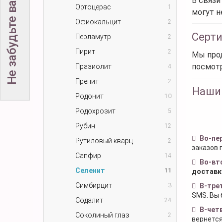
Не забудьте вашу скидку!
В связи
Ортоцерас
1
могут н
Офиокальцит
2
Серт
Перламутр
2
Пирит
2
Мы прод
посмот
Празиолит
4
Пренит
2
Наши
Родонит
10
Родохрозит
5
Рубин
12
Во-пе
Рутиловый кварц
2
заказов 
Сапфир
14
Во-вт
Селенит
11
доставк
Симбирцит
3
В-тре
SMS. Вы 
Содалит
24
В-чет
Соколиный глаз
2
вернется