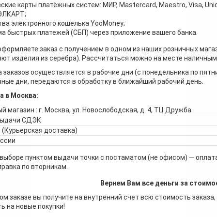
ские карты платёжных систем: МИР, Mastercard, Maestro, Visa, Unio
 ЭЛКАРТ;
ва электронного кошелька YooMoney;
а быстрых платежей (СБП) через приложение вашего банка.
оформляете заказ с получением в одном из наших розничных мага
ют изделия из серебра). Рассчитаться можно на месте наличными
 заказов осуществляется в рабочие дни (с понедельника по пятн
ные дни, передаются в обработку в ближайший рабочий день.
а в Москва:
й магазин : г. Москва, ул. Новослободская, д. 4, ТЦ Дружба
выдачи СДЭК
 (Курьерская доставка)
оссии
 выборе пунктом выдачи точки с постаматом (не офисом) — оплата
правка по вторникам.
Вернем Вам все деньги за стоимо
ом заказе вы получите на внутренний счет всю стоимость заказа,
ь на новые покупки!