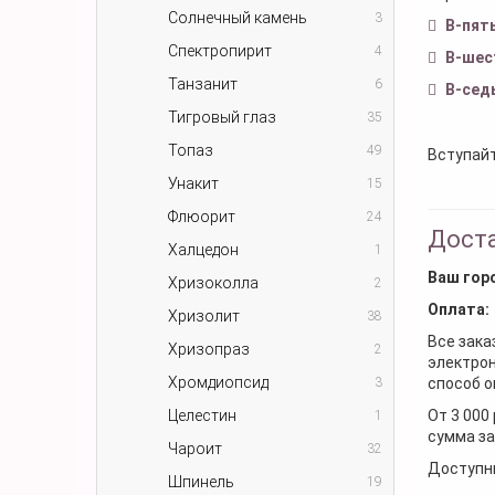
Солнечный камень
3
В-пят
Спектропирит
4
В-шес
Танзанит
6
В-сед
Тигровый глаз
35
Топаз
49
Вступайт
Унакит
15
Флюорит
24
Доста
Халцедон
1
Ваш гор
Хризоколла
2
Оплата:
Хризолит
38
Все зака
Хризопраз
2
электрон
Хромдиопсид
3
способ о
Целестин
От 3 000
1
сумма за
Чароит
32
Доступн
Шпинель
19