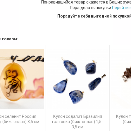
Понравившийся товар окажется в Ваших рук
Пора делать покупки
Перейти 
Порадуйте себя выгодной покупко
 товары:
он селенит Россия
Кулон содалит Бразилия
Кулон 
 (биж. сплав) 3,5 см
галтовка (биж. сплав) 1,5-
(биж
3,5 см