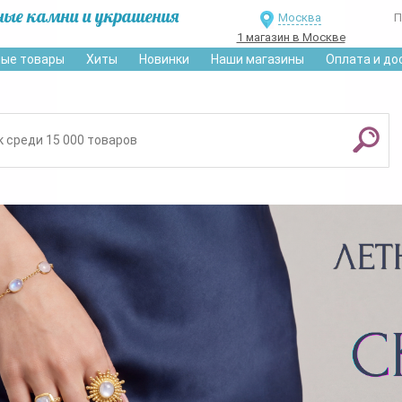
ные камни и украшения
Москва
П
1 магазин в Москве
ые товары
Хиты
Новинки
Наши магазины
Оплата и до