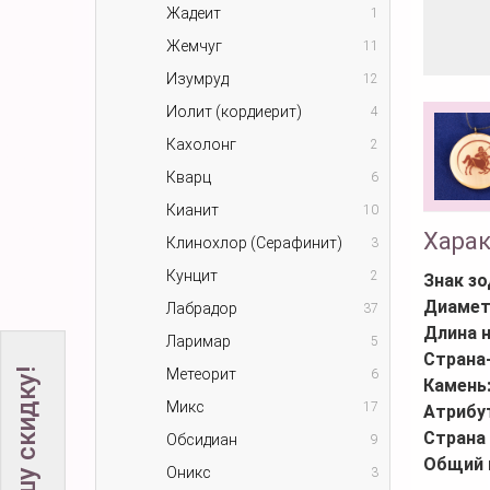
Жадеит
1
Жемчуг
11
Изумруд
12
Иолит (кордиерит)
4
Кахолонг
2
Кварц
6
Кианит
10
Хара
Клинохлор (Серафинит)
3
Кунцит
2
Знак зо
Диамет
Лабрадор
37
Длина 
Ларимар
5
Страна
Метеорит
6
Камень
Микс
17
Атрибу
Страна
Обсидиан
9
Общий 
Оникс
3