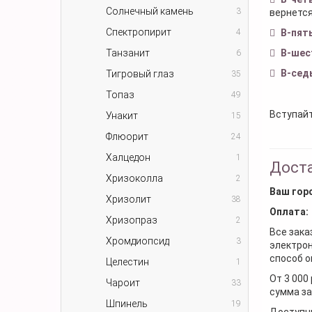
Солнечный камень
3
вернется
Спектропирит
4
В-пят
Танзанит
В-шес
6
В-сед
Тигровый глаз
35
Топаз
49
Вступайт
Унакит
15
Флюорит
24
Халцедон
1
Доста
Хризоколла
2
Ваш гор
Хризолит
38
Оплата:
Хризопраз
2
Все зака
Хромдиопсид
3
электрон
способ о
Целестин
1
От 3 000
Чароит
33
сумма за
Шпинель
19
Доступн