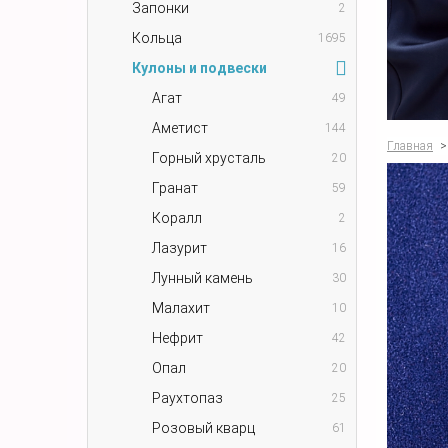
Запонки
2
Кольца
1695
Кулоны и подвески
Агат
49
Аметист
144
Главная
>
Горный хрусталь
20
Гранат
59
Коралл
2
Лазурит
16
Лунный камень
30
Малахит
10
Нефрит
42
Опал
20
Раухтопаз
25
Розовый кварц
61