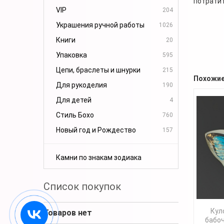
потратит
VIP
204
Украшения ручной работы
1026
Книги
20
Упаковка
595
Цепи, браслеты и шнурки
215
Похожие
Для рукоделия
190
Для детей
4
Стиль Бохо
760
Новый год и Рождество
157
Камни по знакам зодиака
Список покупок
Кул
Товаров нет
бабоч