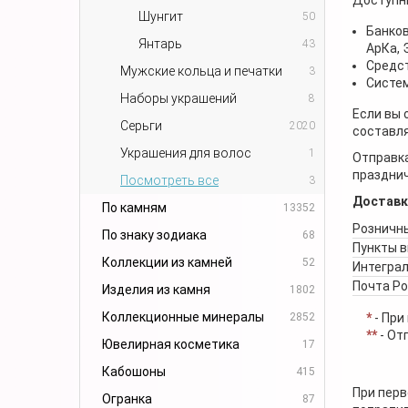
Шунгит
50
Банков
Янтарь
43
АрКа,
Средст
Мужские кольца и печатки
3
Систем
Наборы украшений
8
Если вы 
Серьги
2020
составля
Украшения для волос
1
Отправка
празднич
Посмотреть все
3
Доставк
По камням
13352
Розничны
По знаку зодиака
68
Пункты 
Коллекции из камней
52
Интеграл
Почта Р
Изделия из камня
1802
Коллекционные минералы
2852
*
- При
**
- От
Ювелирная косметика
17
Кабошоны
415
При перв
Огранка
87