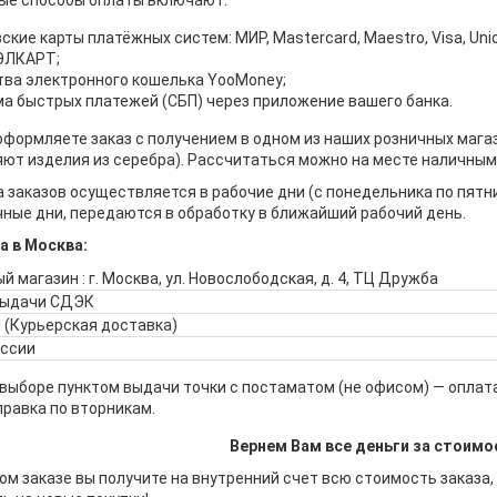
ские карты платёжных систем: МИР, Mastercard, Maestro, Visa, Unio
 ЭЛКАРТ;
ва электронного кошелька YooMoney;
а быстрых платежей (СБП) через приложение вашего банка.
оформляете заказ с получением в одном из наших розничных мага
ют изделия из серебра). Рассчитаться можно на месте наличными
 заказов осуществляется в рабочие дни (с понедельника по пятн
ные дни, передаются в обработку в ближайший рабочий день.
а в Москва:
й магазин : г. Москва, ул. Новослободская, д. 4, ТЦ Дружба
выдачи СДЭК
 (Курьерская доставка)
оссии
 выборе пунктом выдачи точки с постаматом (не офисом) — оплата
правка по вторникам.
Вернем Вам все деньги за стоимо
ом заказе вы получите на внутренний счет всю стоимость заказа,