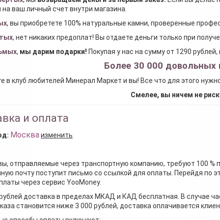
 на ваш личный счет внутри магазина.
ых
, вы приобретете 100% натуральные камни, проверенные проф
тых
, нет никаких предоплат! Вы отдаете деньги только при получ
ьмых
,
мы дарим подарки
!
Покупая у нас на сумму от 1290 рублей
Более 30 000 довольных 
е в клуб любителей Минерал Маркет и вы! Все что для этого нужн
Смелее, вы ничем не риск
вка и оплата
Москва
од:
изменить
зы, отправляемые через транспортную компанию, требуют 100 % 
ную почту поступит письмо со ссылкой для оплаты. Перейдя по э
платы через сервис YooMoney.
 рублей доставка в пределах МКАД и КАД бесплатная. В случае ча
каза становится ниже 3 000 рублей, доставка оплачивается клие
ые способы оплаты включают: