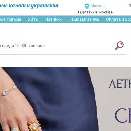
ные камни и украшения
Москва
П
1 магазин в Москве
ые товары
Хиты
Новинки
Наши магазины
Оплата и до