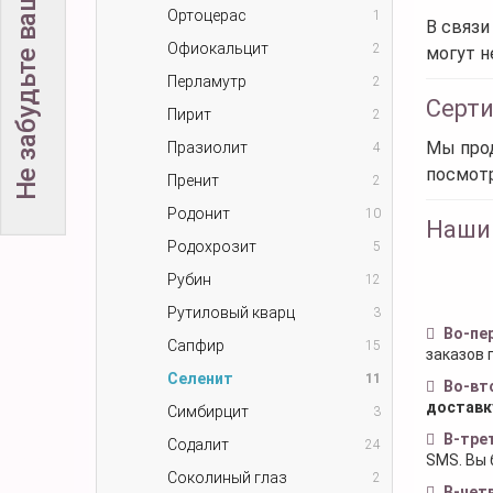
Не забудьте вашу скидку!
Ортоцерас
1
В связи
Офиокальцит
2
могут н
Перламутр
2
Серт
Пирит
2
Мы прод
Празиолит
4
посмот
Пренит
2
Родонит
10
Наши
Родохрозит
5
Рубин
12
Рутиловый кварц
3
Во-пе
Сапфир
15
заказов 
Селенит
11
Во-вт
доставк
Симбирцит
3
В-тре
Содалит
24
SMS. Вы 
Соколиный глаз
2
В-чет