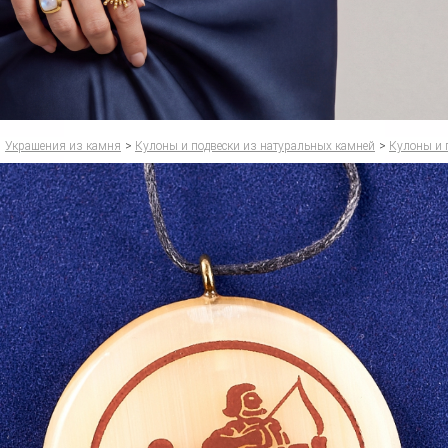
Украшения из камня
>
Кулоны и подвески из натуральных камней
>
Кулоны и 