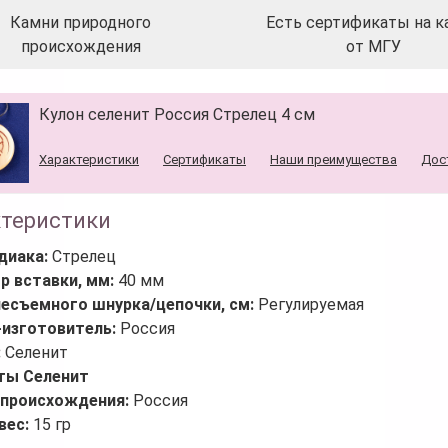
Камни природного
Есть сертификаты на к
происхождения
от МГУ
Кулон селенит Россия Стрелец 4 см
Характеристики
Сертификаты
Наши преимущества
Дос
ктеристики
диака:
Стрелец
р вставки, мм:
40 мм
несъемного шнурка/цепочки, см:
Регулируемая
-изготовитель:
Россия
:
Селенит
ты Селенит
 происхождения:
Россия
вес:
15 гр