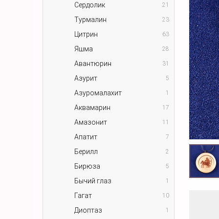
Сердолик
21
Турмалин
23
Цитрин
63
Яшма
28
Авантюрин
31
Азурит
5
Азуромалахит
1
Аквамарин
17
Амазонит
11
Апатит
7
Берилл
2
Бирюза
5
Бычий глаз
1
Гагат
10
Диоптаз
1