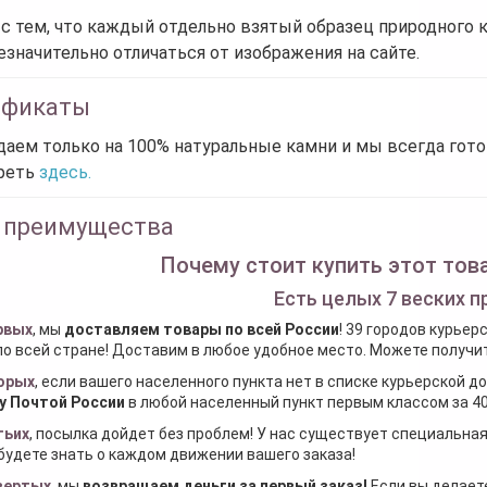
 с тем, что каждый отдельно взятый образец природного 
езначительно отличаться от изображения на сайте.
ификаты
аем только на 100% натуральные камни и мы всегда гот
реть
здесь.
 преимущества
Почему стоит купить этот това
Есть целых 7 веских п
рвых
, мы
доставляем товары по всей России
! 39 городов курьер
по всей стране! Доставим в любое удобное место. Можете получить
орых
, если вашего населенного пункта нет в списке курьерской 
у Почтой России
в любой населенный пункт первым классом за 40
тьих
, посылка дойдет без проблем! У нас существует специальна
будете знать о каждом движении вашего заказа!
вертых
, мы
возвращаем деньги за первый заказ
!
Если вы делаете