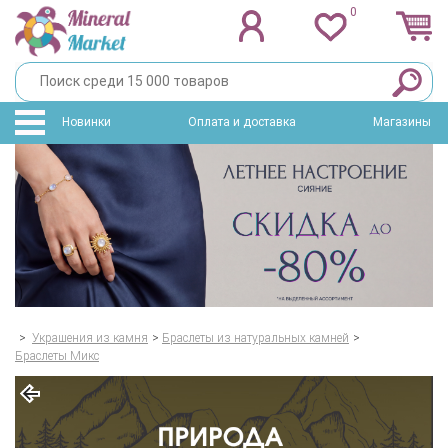
0
Новинки
Оплата и доставка
Магазины
>
Украшения из камня
>
Браслеты из натуральных камней
>
Браслеты Микс