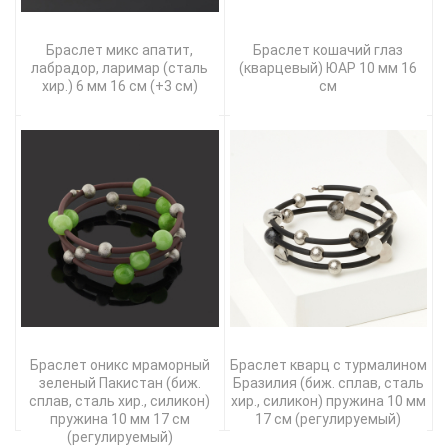
Браслет микс апатит,
Браслет кошачий глаз
лабрадор, ларимар (сталь
(кварцевый) ЮАР 10 мм 16
хир.) 6 мм 16 см (+3 см)
см
Браслет оникс мраморный
Браслет кварц с турмалином
зеленый Пакистан (биж.
Бразилия (биж. сплав, сталь
сплав, сталь хир., силикон)
хир., силикон) пружина 10 мм
пружина 10 мм 17 см
17 см (регулируемый)
(регулируемый)