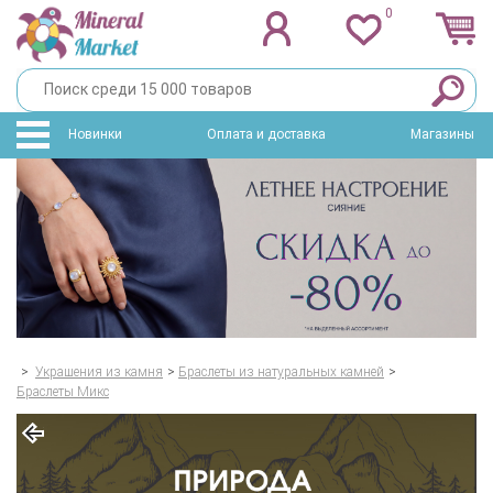
0
Новинки
Оплата и доставка
Магазины
>
Украшения из камня
>
Браслеты из натуральных камней
>
Браслеты Микс