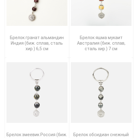
Брелок гранат альмандин
Брелок яшма мукаит
Индия (биж. сплав, сталь
Австралия (биж. сплав,
хир.) 6,5 см
сталь хир.) 7 см
Брелок змеевик Россия (биж.
Брелок обсидиан снежный