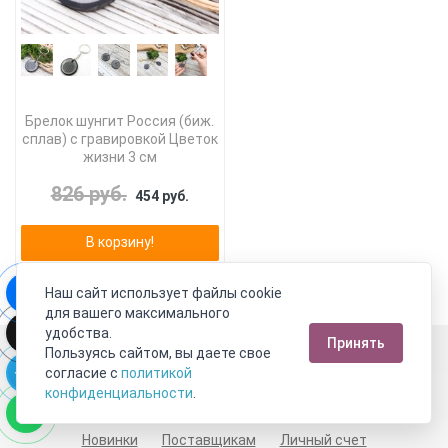
Брелок шунгит Россия (биж.
сплав) с гравировкой Цветок
жизни 3 см
826 руб.
454 руб.
В корзину!
Наш сайт использует файлы cookie
для вашего максимального
удобства.
Принять
Москва
Пользуясь сайтом, вы даете свое
согласие с
политикой
Пн-Пт с 10:00 до 21:00
Сб-Вс с 10:00 до 21:00
конфиденциальности
.
8 800 333 10 62
+7 (495) 540-59-09
Новинки
Поставщикам
Личный счет