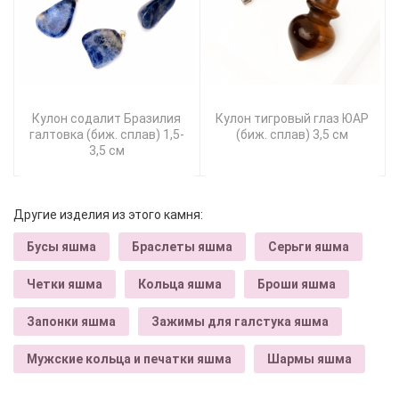
Кулон содалит Бразилия
Кулон тигровый глаз ЮАР
галтовка (биж. сплав) 1,5-
(биж. сплав) 3,5 см
3,5 см
Другие изделия из этого камня:
Бусы яшма
Браслеты яшма
Серьги яшма
Четки яшма
Кольца яшма
Броши яшма
Запонки яшма
Зажимы для галстука яшма
Мужские кольца и печатки яшма
Шармы яшма