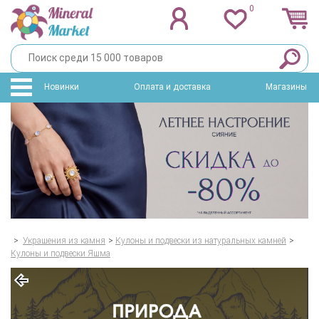
0
Новинки
Оплата и доставка
Магазины
>
Украшения из камня
>
Кулоны и подвески из натуральных камней
>
Кулоны и подвески Яшма