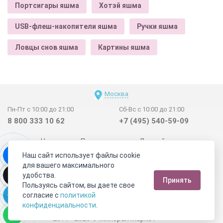
Портсигары яшма
Хотэй яшма
USB-флеш-накопители яшма
Ручки яшма
Ловцы снов яшма
Картины яшма
Москва
Пн-Пт с 10:00 до 21:00
Сб-Вс с 10:00 до 21:00
8 800 333 10 62
+7 (495) 540-59-09
Новинки
Поставщикам
Личный счет
Наш сайт использует файлы cookie
Договор-оферта
О нас
Наши магазины
для вашего максимального
Отзывы покупателей
Сертификаты
Статьи
удобства.
Принять
Обратная связь
Видео о камнях
СОУТ
Телеграм
Пользуясь сайтом, вы даете свое
согласие с
политикой
Max
ВКонтакте
конфиденциальности
.
2011 - 2026
©
Минерал Маркет