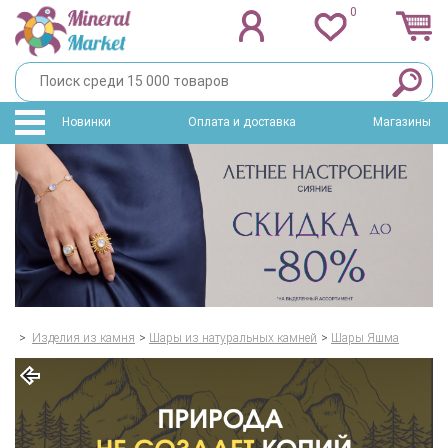
0
Новинки
Оплата и доставка
Магазины
>
Изделия из камня
>
Шары из натуральных камней
>
Шары Яшма