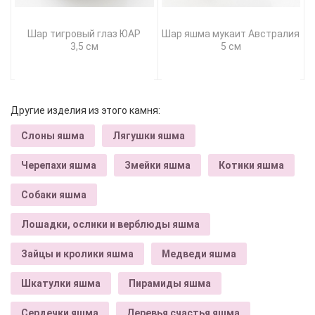
Шар тигровый глаз ЮАР
Шар яшма мукаит Австралия
3,5 см
5 см
Другие изделия из этого камня:
Слоны яшма
Лягушки яшма
Черепахи яшма
Змейки яшма
Котики яшма
Собаки яшма
Лошадки, ослики и верблюды яшма
Зайцы и кролики яшма
Медведи яшма
Шкатулки яшма
Пирамиды яшма
Сердечки яшма
Деревья счастья яшма