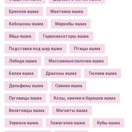
Брелоки яшма
Маятники яшма
Кабошоны яшма
Меркабы яшма
Яйца яшма
Гармонизаторы яшма
Подставки под шар яшма
Птицы яшма
Лебеди яшма
Массажные палочки яшма
Белки яшма
Драконы яшма
Тюлени яшма
Дельфины яшма
Свинки яшма
Пуговицы яшма
Козы, овечки и барашки яшма
Визитницы яшма
Магниты яшма
Зеркала яшма
Зажигалки яшма
Кубы яшма