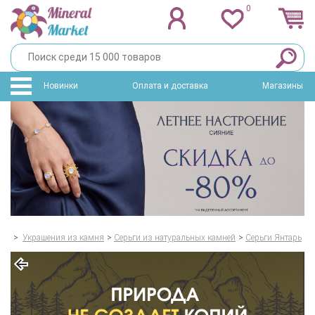
0
Новинки
Оплата и доставка
Магазины
>
Украшения из камня
>
Серьги из натуральных камней
>
Серьги Янтарь