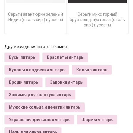
Серьги авантюрин зеленый
Серьги микс горный
Индия (сталь хир.) пуссеты
хрусталь, раухтопаз (сталь
хир.) пуссеты
Другие изделия из этого камня:
Бусы янтарь
Браслеты янтарь
Кулоны и подвески янтарь
Кольца янтарь
Броши янтарь
Запонки янтарь
Зажимы для галстука янтарь
Мужские кольца и печатки янтарь
Украшения для волос янтарь
Шармы янтарь
Цепь для очков янтарь