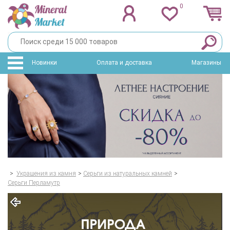
0
Новинки
Оплата и доставка
Магазины
>
Украшения из камня
>
Серьги из натуральных камней
>
Серьги Перламутр