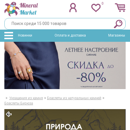
0
Новинки
Оплата и доставка
Магазины
>
Украшения из камня
>
Браслеты из натуральных камней
>
Браслеты Бирюза