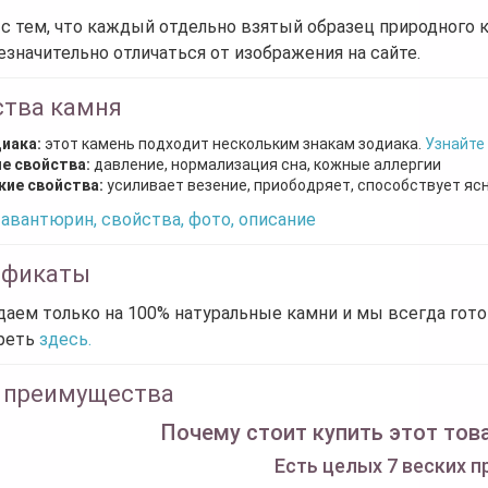
 с тем, что каждый отдельно взятый образец природного 
езначительно отличаться от изображения на сайте.
ства камня
диака:
этот камень подходит нескольким знакам зодиака.
Узнайте
е свойства:
давление, нормализация сна, кожные аллергии
кие свойства:
усиливает везение, приободряет, способствует яс
авантюрин, свойства, фото, описание
ификаты
аем только на 100% натуральные камни и мы всегда гот
реть
здесь.
 преимущества
Почему стоит купить этот това
Есть целых 7 веских п