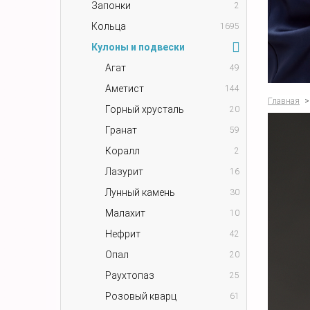
Запонки
2
Кольца
1695
Кулоны и подвески
Агат
49
Аметист
144
Главная
>
Горный хрусталь
20
Гранат
59
Коралл
2
Лазурит
16
Лунный камень
30
Малахит
10
Нефрит
42
Опал
20
Раухтопаз
25
Розовый кварц
61