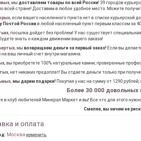
рвых
, мы
доставляем товары по всей России
! 39 городов курьер
по всей стране! Доставим в любое удобное место. Можете получить
орых
, если вашего населенного пункта нет в списке курьерской 
у Почтой России
в любой населенный пункт первым классом за 40
тьих
, посылка дойдет без проблем! У нас существует специальна
будете знать о каждом движении вашего заказа!
вертых
, мы
возвращаем деньги за первый заказ
!
Если вы делаете
 на ваш личный счет внутри магазина.
ых
, вы приобретете 100% натуральные камни, проверенные проф
тых
, нет никаких предоплат! Вы отдаете деньги только при получ
ьмых
,
мы дарим подарки
!
Покупая у нас на сумму от 1290 рублей
Более 30 000 довольных 
е в клуб любителей Минерал Маркет и вы! Все что для этого нужн
Смелее, вы ничем не риск
вка и оплата
Москва
од:
изменить