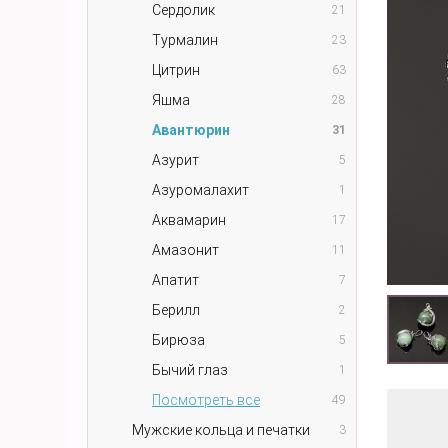
Сердолик
21
Турмалин
23
Цитрин
63
Яшма
28
Авантюрин
31
Азурит
5
Азуромалахит
1
Аквамарин
17
Амазонит
11
Апатит
7
Берилл
2
Бирюза
5
Бычий глаз
1
Посмотреть все
49
Мужские кольца и печатки
3