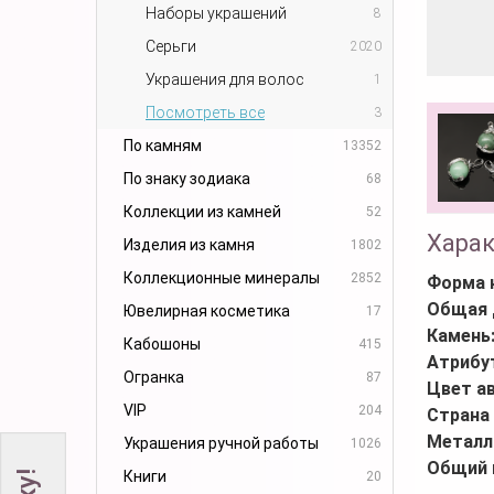
Наборы украшений
8
Серьги
2020
Украшения для волос
1
Посмотреть все
3
По камням
13352
По знаку зодиака
68
Коллекции из камней
52
Хара
Изделия из камня
1802
Коллекционные минералы
2852
Форма 
Общая 
Ювелирная косметика
17
Камень
Кабошоны
415
Атрибу
Огранка
87
Цвет а
VIP
204
Страна
Металл
Украшения ручной работы
1026
Общий 
Книги
20