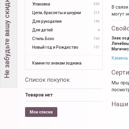
Не забудьте вашу скидку!
Упаковка
595
В связи
Цепи, браслеты и шнурки
215
могут н
Для рукоделия
190
Свой
Для детей
4
Знак зо
Стиль Бохо
760
Лечебны
Новый год и Рождество
157
Магичес
Камень 
Камни по знакам зодиака
Серт
Список покупок
Мы прод
посмот
Товаров нет
Наши
Мои списки