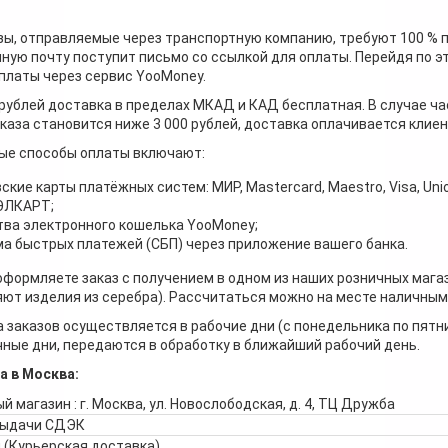
зы, отправляемые через транспортную компанию, требуют 100 % 
ную почту поступит письмо со ссылкой для оплаты. Перейдя по э
платы через сервис YooMoney.
 рублей доставка в пределах МКАД и КАД бесплатная. В случае ча
каза становится ниже 3 000 рублей, доставка оплачивается клие
ые способы оплаты включают:
ские карты платёжных систем: МИР, Mastercard, Maestro, Visa, Unio
 ЭЛКАРТ;
ва электронного кошелька YooMoney;
а быстрых платежей (СБП) через приложение вашего банка.
оформляете заказ с получением в одном из наших розничных мага
ют изделия из серебра). Рассчитаться можно на месте наличными
 заказов осуществляется в рабочие дни (с понедельника по пятн
ные дни, передаются в обработку в ближайший рабочий день.
а в Москва:
й магазин : г. Москва, ул. Новослободская, д. 4, ТЦ Дружба
выдачи СДЭК
 (Курьерская доставка)