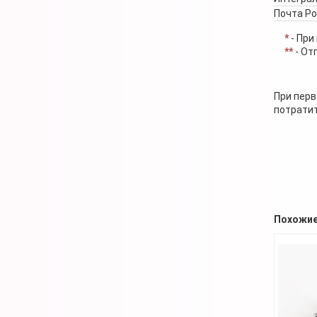
Почта Р
*
- При
**
- От
При перв
потратит
Похожие