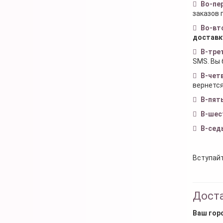
Во-пе
заказов 
Во-вт
доставк
В-тре
SMS. Вы 
В-чет
вернется
В-пят
В-шес
В-сед
Вступайт
Доста
Ваш гор