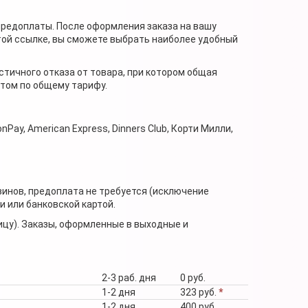
предоплаты. После оформления заказа на вашу
той ссылке, вы сможете выбрать наиболее удобный
стичного отказа от товара, при котором общая
нтом по общему тарифу.
nPay, American Express, Dinners Club, Корти Милли,
зинов, предоплата не требуется (исключение
 или банковской картой.
ицу). Заказы, оформленные в выходные и
2-3 раб. дня
0 руб.
1-2 дня
323 руб.
*
1-2 дня
400 руб.