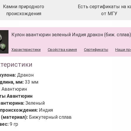
Камни природного
Есть сертификаты на к
происхождения
от МГУ
Кулон авантюрин зеленый Индия дракон (биж. сплав
Характеристики
Свойства камня
Сертификаты
Наши пр
ктеристики
кулона:
Дракон
длина, мм:
33 мм
:
Авантюрин
ты Авантюрин
вантюрина:
Зеленый
 происхождения:
Индия
 (материал):
Бижутерный сплав
вес:
9 гр