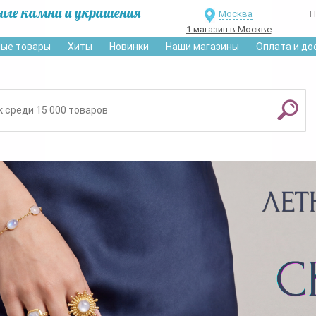
ные камни и украшения
Москва
П
1 магазин в Москве
ые товары
Хиты
Новинки
Наши магазины
Оплата и до