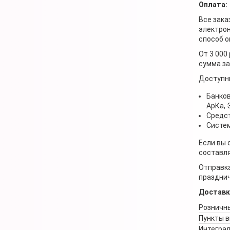
Оплата:
Все зака
электрон
способ о
От 3 000
сумма за
Доступн
Банков
АрКа,
Средст
Систем
Если вы 
составля
Отправка
празднич
Доставк
Розничны
Пункты 
Интеграл