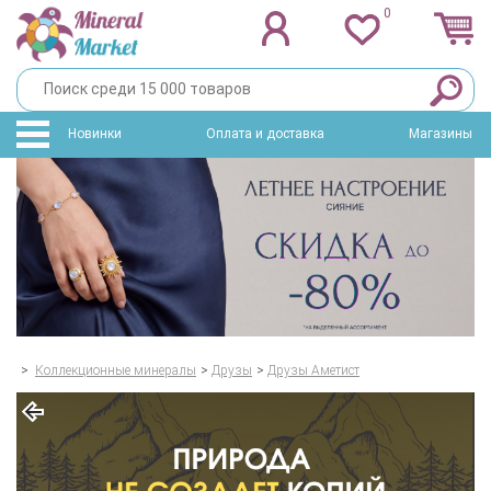
0
Новинки
Оплата и доставка
Магазины
>
Коллекционные минералы
>
Друзы
>
Друзы Аметист