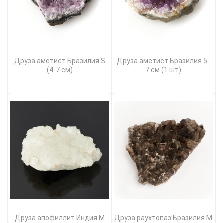
Друза аметист Бразилия S
Друза аметист Бразилия 5-
(4-7 см)
7 см (1 шт)
Друза апофиллит Индия M
Друза раухтопаз Бразилия M