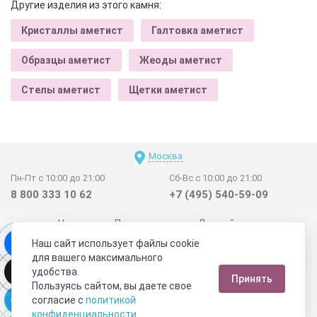
Другие изделия из этого камня:
Кристаллы аметист
Галтовка аметист
Образцы аметист
Жеоды аметист
Стелы аметист
Щетки аметист
Москва
Пн-Пт с 10:00 до 21:00
Сб-Вс с 10:00 до 21:00
8 800 333 10 62
+7 (495) 540-59-09
Новинки
Поставщикам
Личный счет
Наш сайт использует файлы cookie
Договор-оферта
О нас
Наши магазины
для вашего максимального
Отзывы покупателей
Сертификаты
Статьи
удобства.
Принять
Обратная связь
Видео о камнях
СОУТ
Телеграм
Пользуясь сайтом, вы даете свое
согласие с
политикой
Max
ВКонтакте
конфиденциальности
.