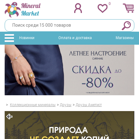
0
Новинки
Оплата и доставка
Магазины
>
Коллекционные минералы
>
Друзы
>
Друзы Аметист