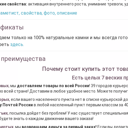
кие свойства:
активация внутреннего роста, унимание тревоги, у
аметист, свойства, фото, описание
ификаты
аем только на 100% натуральные камни и мы всегда гот
реть
здесь.
 преимущества
Почему стоит купить этот това
Есть целых 7 веских п
рвых
, мы
доставляем товары по всей России
! 39 городов курьер
по всей стране! Доставим в любое удобное место. Можете получить
орых
, если вашего населенного пункта нет в списке курьерской 
у Почтой России
в любой населенный пункт первым классом за 40
тьих
, посылка дойдет без проблем! У нас существует специальна
будете знать о каждом движении вашего заказа!
вертых
, мы
возвращаем деньги за первый заказ
!
Если вы делаете