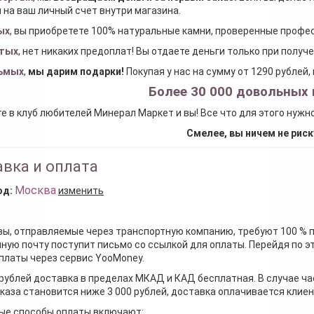
 на ваш личный счет внутри магазина.
ых
, вы приобретете 100% натуральные камни, проверенные проф
тых
, нет никаких предоплат! Вы отдаете деньги только при получ
ьмых
,
мы дарим подарки
!
Покупая у нас на сумму от 1290 рублей
Более 30 000 довольных 
е в клуб любителей Минерал Маркет и вы! Все что для этого нужн
Смелее, вы ничем не риск
вка и оплата
Москва
од:
изменить
зы, отправляемые через транспортную компанию, требуют 100 % 
ную почту поступит письмо со ссылкой для оплаты. Перейдя по э
платы через сервис YooMoney.
 рублей доставка в пределах МКАД и КАД бесплатная. В случае ча
каза становится ниже 3 000 рублей, доставка оплачивается клие
ые способы оплаты включают: