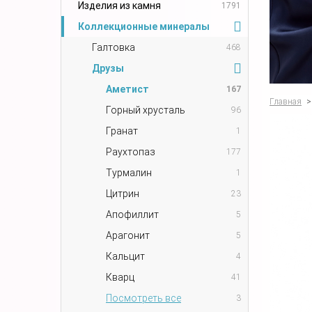
Изделия из камня
1791
Коллекционные минералы
Галтовка
468
Друзы
Аметист
167
Главная
>
Горный хрусталь
96
Гранат
1
Раухтопаз
177
Турмалин
1
Цитрин
23
Апофиллит
5
Арагонит
5
Кальцит
4
Кварц
41
Посмотреть все
3