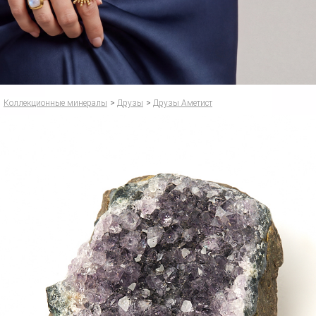
Коллекционные минералы
>
Друзы
>
Друзы Аметист