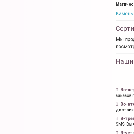
Магичес
Камень 
Серт
Мы прод
посмот
Наши
Во-пе
заказов 
Во-вт
доставк
В-тре
SMS. Вы 
В-чет