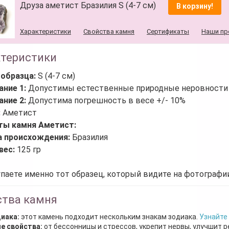
Друза аметист Бразилия S (4-7 см)
В корзину!
Характеристики
Свойства камня
Сертификаты
Наши пр
ктеристики
 образца:
S (4-7 см)
ание 1:
Допустимы естественные природные неровности 
ание 2:
Допустима погрешность в весе +/- 10%
:
Аметист
ты камня Аметист:
а происхождения:
Бразилия
вес:
125 гр
паете именно тот образец, который видите на фотографии
ства камня
диака:
этот камень подходит нескольким знакам зодиака.
Узнайте
е свойства:
от бессонницы и стрессов, укрепит нервы, улучшит р