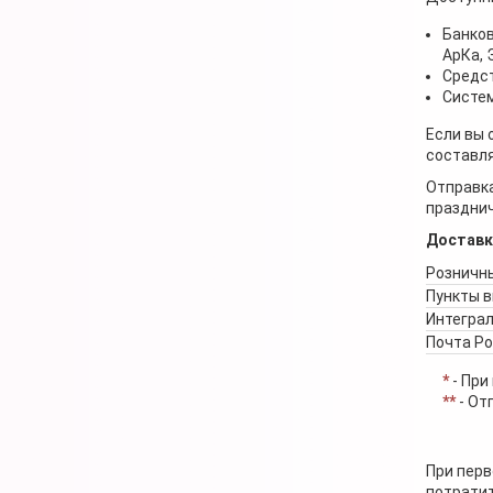
Банков
АрКа,
Средст
Систем
Если вы 
составля
Отправка
празднич
Доставк
Розничны
Пункты 
Интеграл
Почта Р
*
- При
**
- От
При перв
потратит