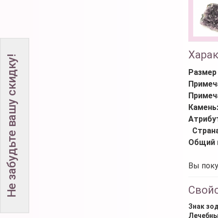
Хара
Не забудьте вашу скидку!
Размер
Примеч
Примеч
Камень
Атрибу
Стран
Общий 
Вы поку
Свой
Знак зо
Лечебны