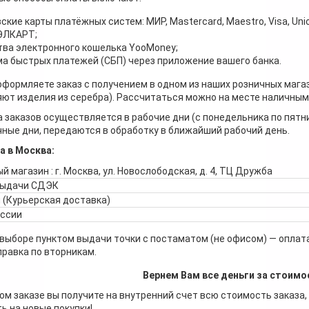
ские карты платёжных систем: МИР, Mastercard, Maestro, Visa, Unio
 ЭЛКАРТ;
ва электронного кошелька YooMoney;
а быстрых платежей (СБП) через приложение вашего банка.
оформляете заказ с получением в одном из наших розничных мага
ют изделия из серебра). Рассчитаться можно на месте наличными
 заказов осуществляется в рабочие дни (с понедельника по пятн
ные дни, передаются в обработку в ближайший рабочий день.
а в Москва:
й магазин : г. Москва, ул. Новослободская, д. 4, ТЦ Дружба
выдачи СДЭК
 (Курьерская доставка)
оссии
 выборе пунктом выдачи точки с постаматом (не офисом) — оплата
правка по вторникам.
Вернем Вам все деньги за стоимо
ом заказе вы получите на внутренний счет всю стоимость заказа,
ь на новые покупки!