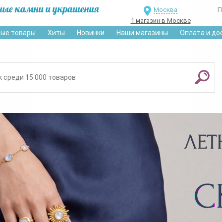
ные камни и украшения
Москва
П
1 магазин в Москве
ые товары
Хиты
Новинки
Наши магазины
Оплата и до