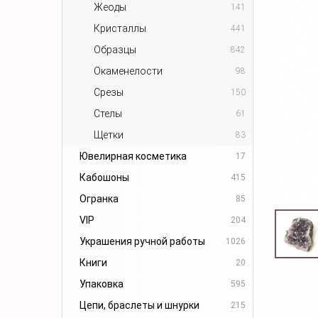
Жеоды
141
Кристаллы
441
Образцы
842
Окаменелости
98
Срезы
150
Стелы
61
Щетки
83
Ювелирная косметика
17
Кабошоны
415
Огранка
85
VIP
204
Украшения ручной работы
1026
Книги
20
Упаковка
595
Цепи, браслеты и шнурки
215