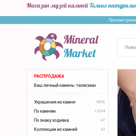
Магазин-музей камней
Только натураль
Просмотренн
РАСПРОДАЖА
Ваш личный камень-талисман
Украшения из камня
8556
По камням
13334
По знаку зодиака
67
Коллекции из камней
52