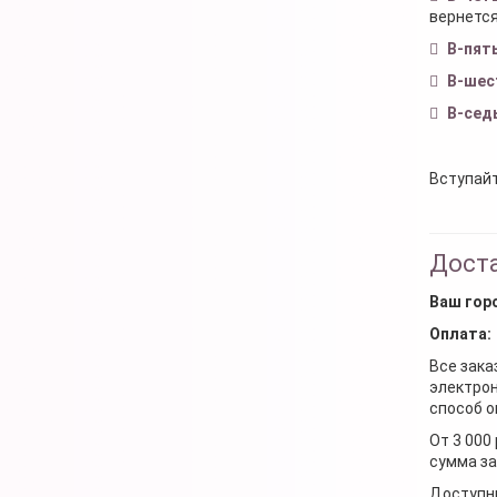
вернется
В-пят
В-шес
В-сед
Вступайт
Доста
Ваш гор
Оплата:
Все зака
электрон
способ о
От 3 000
сумма за
Доступн