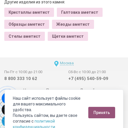
Другие изделия из этого камня:
Кристаллы аметист
Галтовка аметист
Образцы аметист
Жеоды аметист
Стелы аметист
Щетки аметист
Москва
Пн-Пт с 10:00 до 21:00
Сб-Вс с 10:00 до 21:00
8 800 333 10 62
+7 (495) 540-59-09
Новинки
Поставщикам
Личный счет
Наш сайт использует файлы cookie
Договор-оферта
О нас
Наши магазины
для вашего максимального
Отзывы покупателей
Сертификаты
Статьи
удобства.
Принять
Обратная связь
Видео о камнях
СОУТ
Телеграм
Пользуясь сайтом, вы даете свое
согласие с
политикой
Max
ВКонтакте
конфиденциальности
.