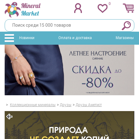
0
Новинки
Оплата и доставка
Магазины
>
Коллекционные минералы
>
Друзы
>
Друзы Аметист