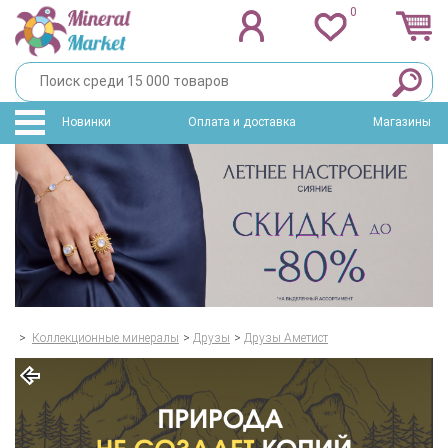
0
Новинки
Оплата и доставка
Магазины
>
Коллекционные минералы
>
Друзы
>
Друзы Аметист