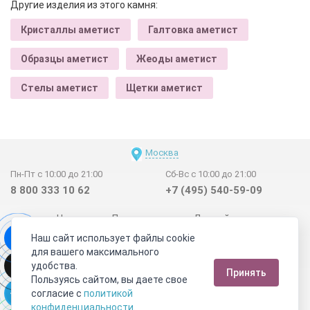
Другие изделия из этого камня:
Кристаллы аметист
Галтовка аметист
Образцы аметист
Жеоды аметист
Стелы аметист
Щетки аметист
Москва
Пн-Пт с 10:00 до 21:00
Сб-Вс с 10:00 до 21:00
8 800 333 10 62
+7 (495) 540-59-09
Новинки
Поставщикам
Личный счет
Наш сайт использует файлы cookie
Договор-оферта
О нас
Наши магазины
для вашего максимального
Отзывы покупателей
Сертификаты
Статьи
удобства.
Принять
Обратная связь
Видео о камнях
СОУТ
Телеграм
Пользуясь сайтом, вы даете свое
согласие с
политикой
Max
ВКонтакте
конфиденциальности
.