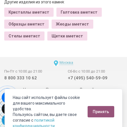
Другие изделия из этого камня:
Кристаллы аметист
Галтовка аметист
Образцы аметист
Жеоды аметист
Стелы аметист
Щетки аметист
Москва
Пн-Пт с 10:00 до 21:00
Сб-Вс с 10:00 до 21:00
8 800 333 10 62
+7 (495) 540-59-09
Новинки
Поставщикам
Личный счет
Наш сайт использует файлы cookie
Договор-оферта
О нас
Наши магазины
для вашего максимального
Отзывы покупателей
Сертификаты
Статьи
удобства.
Принять
Обратная связь
Видео о камнях
СОУТ
Телеграм
Пользуясь сайтом, вы даете свое
согласие с
политикой
Max
ВКонтакте
конфиденциальности
.