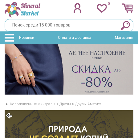
0
Новинки
Оплата и доставка
Магазины
>
Коллекционные минералы
>
Друзы
>
Друзы Аметист