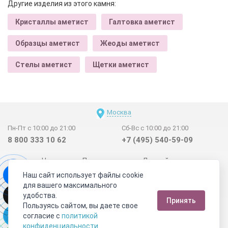
Другие изделия из этого камня:
Кристаллы аметист
Галтовка аметист
Образцы аметист
Жеоды аметист
Стелы аметист
Щетки аметист
Москва
Пн-Пт с 10:00 до 21:00
Сб-Вс с 10:00 до 21:00
8 800 333 10 62
+7 (495) 540-59-09
Новинки
Поставщикам
Личный счет
Наш сайт использует файлы cookie
Договор-оферта
О нас
Наши магазины
для вашего максимального
Отзывы покупателей
Сертификаты
Статьи
удобства.
Принять
Обратная связь
Видео о камнях
СОУТ
Телеграм
Пользуясь сайтом, вы даете свое
согласие с
политикой
Max
ВКонтакте
конфиденциальности
.