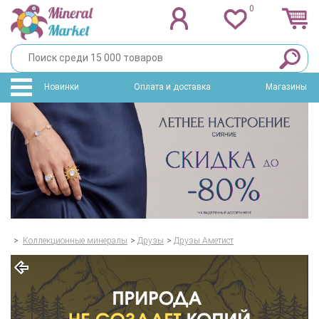
0
Новинки
Оплата и доставка
Магазины
>
Коллекционные минералы
>
Друзы
>
Друзы Аметист