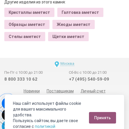
Другие изделия из этого камня:
Кристаллы аметист
Галтовка аметист
Образцы аметист
Жеоды аметист
Стелы аметист
Щетки аметист
Москва
Пн-Пт с 10:00 до 21:00
Сб-Вс с 10:00 до 21:00
8 800 333 10 62
+7 (495) 540-59-09
Новинки
Поставщикам
Личный счет
Договор-оферта
О нас
Наши магазины
Наш сайт использует файлы cookie
Отзывы покупателей
Сертификаты
Статьи
для вашего максимального
удобства.
Обратная связь
Видео о камнях
СОУТ
Телеграм
Принять
Пользуясь сайтом, вы даете свое
Max
ВКонтакте
согласие с
политикой