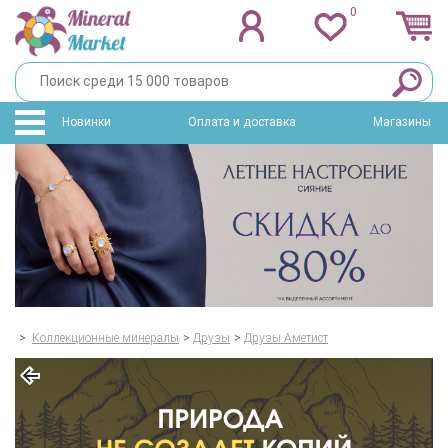
0
Новинки
Оплата и доставка
Магазины
>
Коллекционные минералы
>
Друзы
>
Друзы Аметист