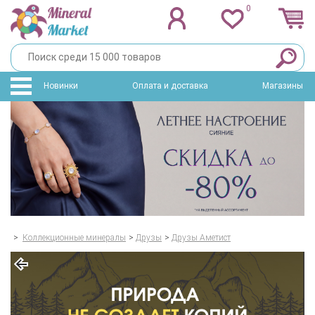
0
Новинки
Оплата и доставка
Магазины
>
Коллекционные минералы
>
Друзы
>
Друзы Аметист