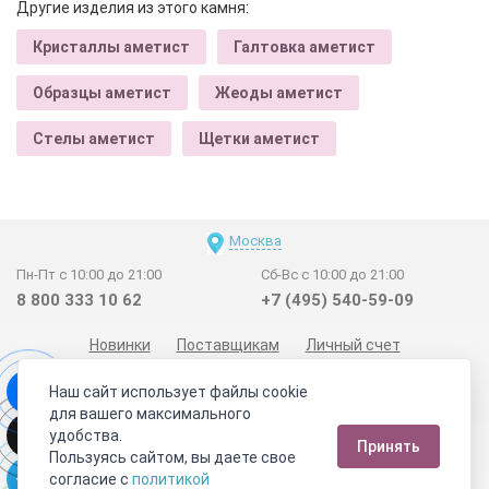
Другие изделия из этого камня:
Кристаллы аметист
Галтовка аметист
Образцы аметист
Жеоды аметист
Стелы аметист
Щетки аметист
Москва
Пн-Пт с 10:00 до 21:00
Сб-Вс с 10:00 до 21:00
8 800 333 10 62
+7 (495) 540-59-09
Новинки
Поставщикам
Личный счет
Договор-оферта
О нас
Наши магазины
Наш сайт использует файлы cookie
Отзывы покупателей
Сертификаты
Статьи
для вашего максимального
удобства.
Обратная связь
Видео о камнях
СОУТ
Телеграм
Принять
Пользуясь сайтом, вы даете свое
Max
ВКонтакте
согласие с
политикой