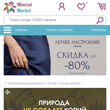
0
Новинки
Оплата и доставка
Магазины
>
Коллекционные минералы
>
Друзы
>
Друзы Аметист