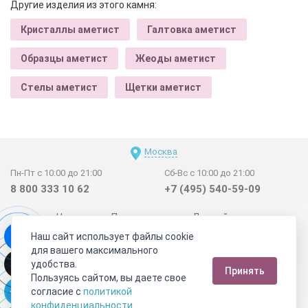
Другие изделия из этого камня:
Кристаллы аметист
Галтовка аметист
Образцы аметист
Жеоды аметист
Стелы аметист
Щетки аметист
Москва
Пн-Пт с 10:00 до 21:00
Сб-Вс с 10:00 до 21:00
8 800 333 10 62
+7 (495) 540-59-09
Новинки
Поставщикам
Личный счет
Наш сайт использует файлы cookie
Договор-оферта
О нас
Наши магазины
для вашего максимального
Отзывы покупателей
Сертификаты
Статьи
удобства.
Принять
Обратная связь
Видео о камнях
СОУТ
Телеграм
Пользуясь сайтом, вы даете свое
согласие с
политикой
Max
ВКонтакте
конфиденциальности
.