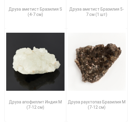
Друза аметист Бразилия S
Друза аметист Бразилия 5-
(4-7 см)
7 см (1 шт)
Друза апофиллит Индия M
Друза раухтопаз Бразилия M
(7-12 см)
(7-12 см)