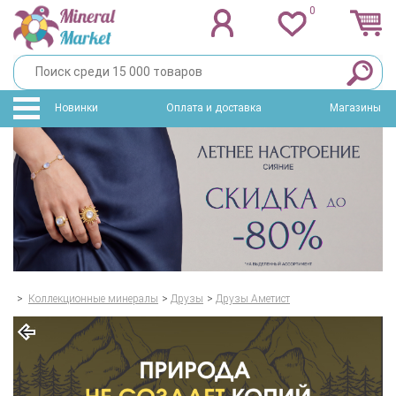
0
Новинки
Оплата и доставка
Магазины
>
Коллекционные минералы
>
Друзы
>
Друзы Аметист