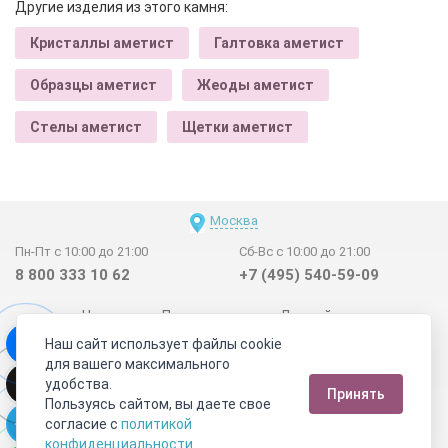
Другие изделия из этого камня:
Кристаллы аметист
Галтовка аметист
Образцы аметист
Жеоды аметист
Стелы аметист
Щетки аметист
Москва
Пн-Пт с 10:00 до 21:00
Сб-Вс с 10:00 до 21:00
8 800 333 10 62
+7 (495) 540-59-09
Новинки
Поставщикам
Личный счет
Наш сайт использует файлы cookie
Договор-оферта
О нас
Наши магазины
для вашего максимального
Отзывы покупателей
Сертификаты
Статьи
удобства.
Принять
Обратная связь
Видео о камнях
СОУТ
Телеграм
Пользуясь сайтом, вы даете свое
согласие с
политикой
Max
ВКонтакте
конфиденциальности
.