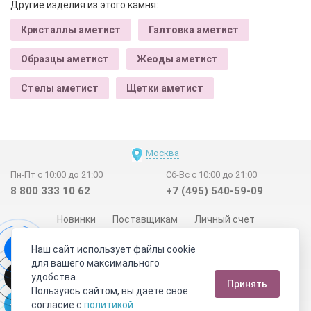
Другие изделия из этого камня:
Кристаллы аметист
Галтовка аметист
Образцы аметист
Жеоды аметист
Стелы аметист
Щетки аметист
Москва
Пн-Пт с 10:00 до 21:00
Сб-Вс с 10:00 до 21:00
8 800 333 10 62
+7 (495) 540-59-09
Новинки
Поставщикам
Личный счет
Договор-оферта
О нас
Наши магазины
Наш сайт использует файлы cookie
Отзывы покупателей
Сертификаты
Статьи
для вашего максимального
удобства.
Обратная связь
Видео о камнях
СОУТ
Телеграм
Принять
Пользуясь сайтом, вы даете свое
Max
ВКонтакте
согласие с
политикой