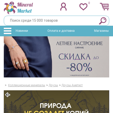
0
Новинки
Оплата и доставка
Магазины
>
Коллекционные минералы
>
Друзы
>
Друзы Аметист