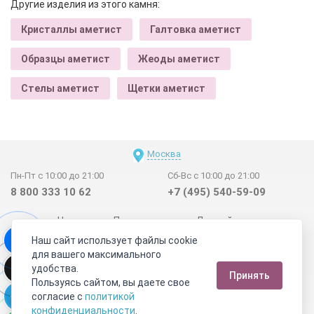
Другие изделия из этого камня:
Кристаллы аметист
Галтовка аметист
Образцы аметист
Жеоды аметист
Стелы аметист
Щетки аметист
Москва
Пн-Пт с 10:00 до 21:00
Сб-Вс с 10:00 до 21:00
8 800 333 10 62
+7 (495) 540-59-09
Новинки
Поставщикам
Личный счет
Наш сайт использует файлы cookie
Договор-оферта
О нас
Наши магазины
для вашего максимального
Отзывы покупателей
Сертификаты
Статьи
удобства.
Принять
Обратная связь
Видео о камнях
СОУТ
Телеграм
Пользуясь сайтом, вы даете свое
согласие с
политикой
Max
ВКонтакте
конфиденциальности
.