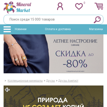
0
Новинки
Оплата и доставка
Магазины
>
Коллекционные минералы
>
Друзы
>
Друзы Аметист